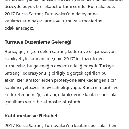
düzeyde büyük bir rekabet ortamı sundu. Bu makalede,
2017 Bursa Satranç Turnuvaları’nın detaylarına,
katılımcıların başarılarına ve turnuva atmosferine
odaklanacağız.
Turnuva Düzenleme Geleneği
Bursa, geçmişten gelen satranç kültürü ve organizasyon
kabiliyetiyle tanınan bir şehir. 2017’de düzenlenen
turnuvalar, bu geleneğin devamı niteliğindeydi. Türkiye
Satranç Federasyonu iş birliğiyle gerçekleştirilen bu
etkinlikler, amatörlerden profesyonellere kadar geniş bir
katılımcı yelpazesine ev sahipliği yaptı. Bursa’nın tarihi ve
kültürel zenginliği, satranç etkinliklerine katılan sporcular
için ilham verici bir atmosfer oluşturdu.
Katılımcılar ve Rekabet
2017 Bursa Satranç Turnuvaları’na katılan sporcular, hem