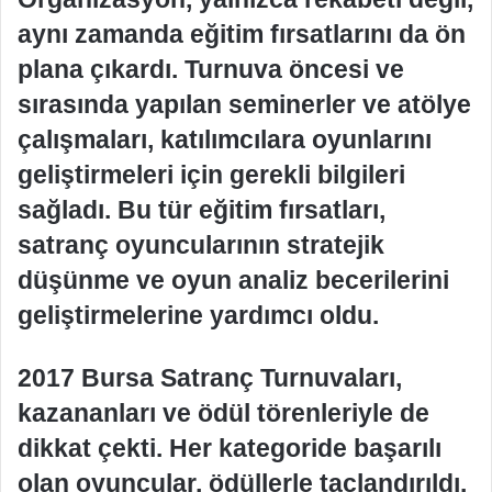
aynı zamanda eğitim fırsatlarını da ön
plana çıkardı. Turnuva öncesi ve
sırasında yapılan seminerler ve atölye
çalışmaları, katılımcılara oyunlarını
geliştirmeleri için gerekli bilgileri
sağladı. Bu tür eğitim fırsatları,
satranç oyuncularının stratejik
düşünme ve oyun analiz becerilerini
geliştirmelerine yardımcı oldu.
2017 Bursa Satranç Turnuvaları,
kazananları ve ödül törenleriyle de
dikkat çekti. Her kategoride başarılı
olan oyuncular, ödüllerle taçlandırıldı.