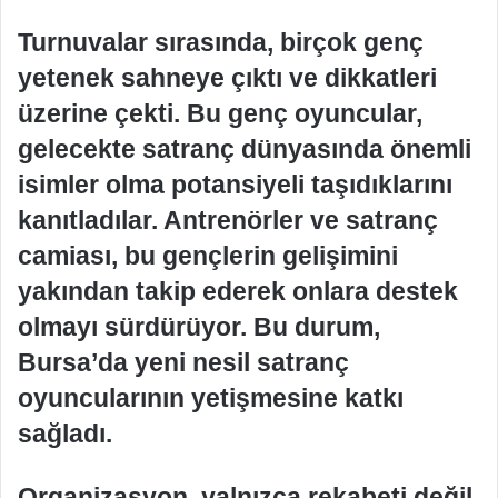
Turnuvalar sırasında, birçok genç
yetenek sahneye çıktı ve dikkatleri
üzerine çekti. Bu genç oyuncular,
gelecekte satranç dünyasında önemli
isimler olma potansiyeli taşıdıklarını
kanıtladılar. Antrenörler ve satranç
camiası, bu gençlerin gelişimini
yakından takip ederek onlara destek
olmayı sürdürüyor. Bu durum,
Bursa’da yeni nesil satranç
oyuncularının yetişmesine katkı
sağladı.
Organizasyon, yalnızca rekabeti değil,