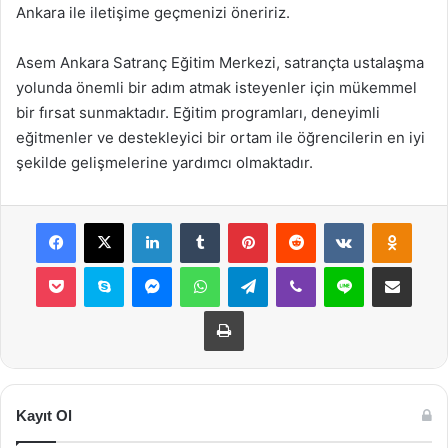
Ankara ile iletişime geçmenizi öneririz.
Asem Ankara Satranç Eğitim Merkezi, satrançta ustalaşma
yolunda önemli bir adım atmak isteyenler için mükemmel
bir fırsat sunmaktadır. Eğitim programları, deneyimli
eğitmenler ve destekleyici bir ortam ile öğrencilerin en iyi
şekilde gelişmelerine yardımcı olmaktadır.
Facebook
X
LinkedIn
Tumblr
Pinterest
Reddit
VKontakte
Odnok
Pocket
Skype
Messenger
WhatsApp
Telegram
Viber
Line
E-Posta ile payla
Yazdır
Kayıt Ol