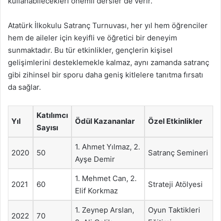
kullanabilecekleri önemli dersler de verir.
Atatürk İlkokulu Satranç Turnuvası, her yıl hem öğrenciler
hem de aileler için keyifli ve öğretici bir deneyim
sunmaktadır. Bu tür etkinlikler, gençlerin kişisel
gelişimlerini desteklemekle kalmaz, aynı zamanda satranç
gibi zihinsel bir sporu daha geniş kitlelere tanıtma fırsatı
da sağlar.
Katılımcı
Yıl
Ödül Kazananlar
Özel Etkinlikler
Sayısı
1. Ahmet Yılmaz, 2.
2020
50
Satranç Semineri
Ayşe Demir
1. Mehmet Can, 2.
2021
60
Strateji Atölyesi
Elif Korkmaz
1. Zeynep Arslan,
Oyun Taktikleri
2022
70