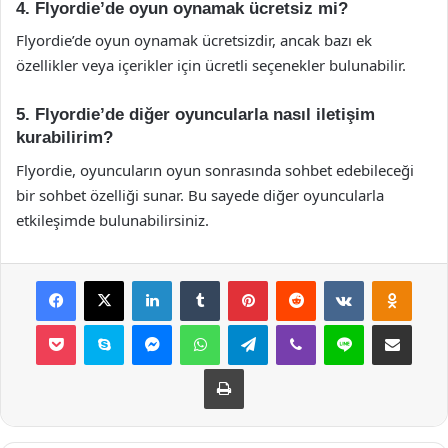
4. Flyordie’de oyun oynamak ücretsiz mi?
Flyordie’de oyun oynamak ücretsizdir, ancak bazı ek
özellikler veya içerikler için ücretli seçenekler bulunabilir.
5. Flyordie’de diğer oyuncularla nasıl iletişim
kurabilirim?
Flyordie, oyuncuların oyun sonrasında sohbet edebileceği
bir sohbet özelliği sunar. Bu sayede diğer oyuncularla
etkileşimde bulunabilirsiniz.
Facebook
X
LinkedIn
Tumblr
Pinterest
Reddit
VKontakte
Odnok
Pocket
Skype
Messenger
WhatsApp
Telegram
Viber
Line
E-Posta ile payla
Yazdır