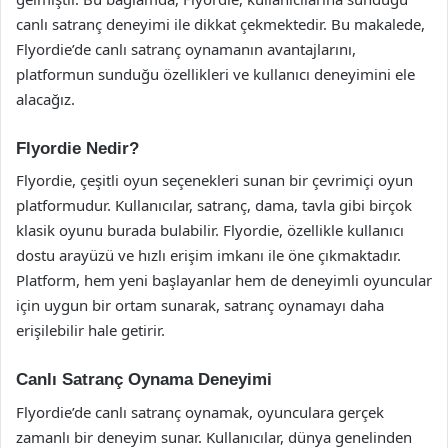
canlı satranç deneyimi ile dikkat çekmektedir. Bu makalede,
Flyordie’de canlı satranç oynamanın avantajlarını,
platformun sunduğu özellikleri ve kullanıcı deneyimini ele
alacağız.
Flyordie Nedir?
Flyordie, çeşitli oyun seçenekleri sunan bir çevrimiçi oyun
platformudur. Kullanıcılar, satranç, dama, tavla gibi birçok
klasik oyunu burada bulabilir. Flyordie, özellikle kullanıcı
dostu arayüzü ve hızlı erişim imkanı ile öne çıkmaktadır.
Platform, hem yeni başlayanlar hem de deneyimli oyuncular
için uygun bir ortam sunarak, satranç oynamayı daha
erişilebilir hale getirir.
Canlı Satranç Oynama Deneyimi
Flyordie’de canlı satranç oynamak, oyunculara gerçek
zamanlı bir deneyim sunar. Kullanıcılar, dünya genelinden