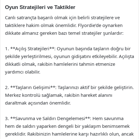
Oyun Stratejileri ve Taktikler
Canlı satrançta başarılı olmak için belirli stratejilere ve
taktiklere hakim olmak önemlidir. Flyordie’de oynarken
dikkate almanız gereken bazı temel stratejiler şunlardır:
1. **Açılış Stratejileri**: Oyunun başında taşların doğru bir
şekilde yerleştirilmesi, oyunun gidişatını etkileyebilir. Açılışta
dikkatli olmak, rakibin hamlelerini tahmin etmenize
yardımcı olabilir.
2. **Taşların Gelişimi**: Taşlarınızı aktif bir şekilde geliştirin.
Merkez kontrolü sağlamak, rakibin hareket alanını
daraltmak açısından önemlidir.
3. **Savunma ve Saldırı Dengelemesi**: Hem savunma
hem de saldırı yaparken dengeli bir yaklaşım benimsemek
gereklidir. Rakibinizin hamlelerine karşı hazırlıklı olun, ancak