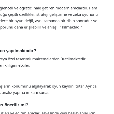
lenceli ve öğretici hale getiren modern araçlardır. Hem
 çeşitli özellikler, strateji geliştirme ve zeka oyununu
adece bir oyun değil, aynı zamanda bir zihin sporudur ve
porunu daha erişilebilir ve anlaşılır kılmaktadır.
en yapılmaktadır?
 veya özel tasarımlı malzemelerden üretilmektedir.
ıklılığını etkiler.
taşların konumunu algılayarak oyun kaydını tutar. Ayrıca,
ak analiz yapma imkanı sunar.
rı önerilir mi?
üzleri ve eğitim araçları sayesinde yeni başlayanlar için