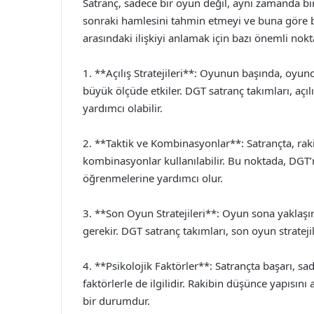
Satranç, sadece bir oyun değil, aynı zamanda bir 
sonraki hamlesini tahmin etmeyi ve buna göre bir
arasındaki ilişkiyi anlamak için bazı önemli nokt
1. **Açılış Stratejileri**: Oyunun başında, oyuncu
büyük ölçüde etkiler. DGT satranç takımları, açı
yardımcı olabilir.
2. **Taktik ve Kombinasyonlar**: Satrançta, rakibi
kombinasyonlar kullanılabilir. Bu noktada, DGT’n
öğrenmelerine yardımcı olur.
3. **Son Oyun Stratejileri**: Oyun sona yaklaşır
gerekir. DGT satranç takımları, son oyun stratejil
4. **Psikolojik Faktörler**: Satrançta başarı, sad
faktörlerle de ilgilidir. Rakibin düşünce yapıs
bir durumdur.