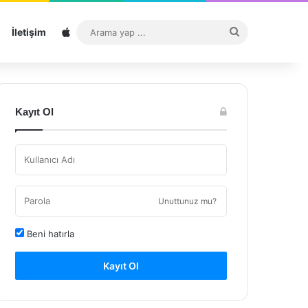
Sitemap
Arama
İletişim
yap
...
Kayıt Ol
Unuttunuz mu?
Beni hatırla
Kayıt Ol