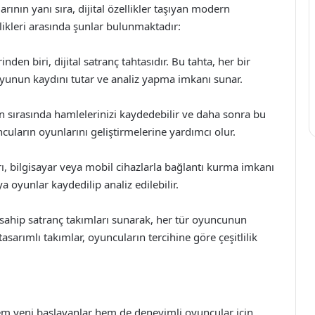
rının yanı sıra, dijital özellikler taşıyan modern
llikleri arasında şunlar bulunmaktadır:
nden biri, dijital satranç tahtasıdır. Bu tahta, her bir
oyunun kaydını tutar ve analiz yapma imkanı sunar.
n sırasında hamlelerinizi kaydedebilir ve daha sonra bu
ncuların oyunlarını geliştirmelerine yardımcı olur.
rı, bilgisayar veya mobil cihazlarla bağlantı kurma imkanı
 oyunlar kaydedilip analiz edilebilir.
a sahip satranç takımları sunarak, her tür oyuncunun
asarımlı takımlar, oyuncuların tercihine göre çeşitlilik
em yeni başlayanlar hem de deneyimli oyuncular için