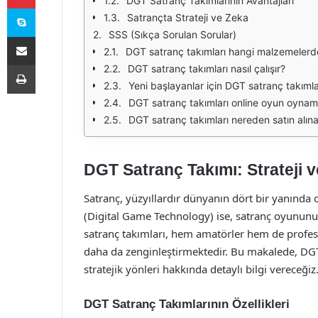
DGT Satranç Takımlarının Avantajları
Skype
Satrançta Strateji ve Zeka
SSS (Sıkça Sorulan Sorular)
E-Posta ile paylaş
DGT satranç takımları hangi malzemelerd
Yazdır
DGT satranç takımları nasıl çalışır?
Yeni başlayanlar için DGT satranç takımlar
DGT satranç takımları online oyun oyn
DGT satranç takımları nereden satın alınab
DGT Satranç Takımı: Strateji
Satranç, yüzyıllardır dünyanın dört bir yanında 
(Digital Game Technology) ise, satranç oyununu
satranç takımları, hem amatörler hem de profesyo
daha da zenginleştirmektedir. Bu makalede, DGT s
stratejik yönleri hakkında detaylı bilgi vereceğiz
DGT Satranç Takımlarının Özellikleri