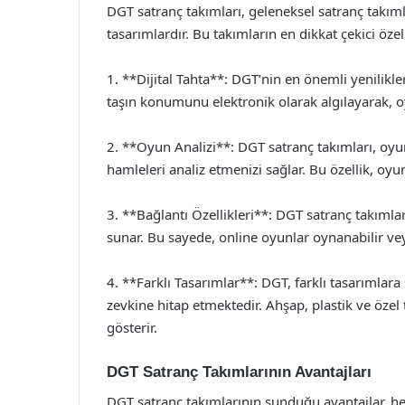
DGT satranç takımları, geleneksel satranç takımla
tasarımlardır. Bu takımların en dikkat çekici öze
1. **Dijital Tahta**: DGT’nin en önemli yenilikleri
taşın konumunu elektronik olarak algılayarak, 
2. **Oyun Analizi**: DGT satranç takımları, oyu
hamleleri analiz etmenizi sağlar. Bu özellik, oyu
3. **Bağlantı Özellikleri**: DGT satranç takımla
sunar. Bu sayede, online oyunlar oynanabilir veya
4. **Farklı Tasarımlar**: DGT, farklı tasarımlar
zevkine hitap etmektedir. Ahşap, plastik ve özel t
gösterir.
DGT Satranç Takımlarının Avantajları
DGT satranç takımlarının sunduğu avantajlar, h