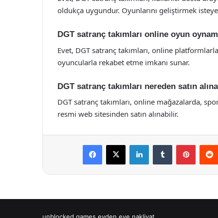
oldukça uygundur. Oyunlarını geliştirmek isteyen
DGT satranç takımları online oyun oyna
Evet, DGT satranç takımları, online platformlar
oyuncularla rekabet etme imkanı sunar.
DGT satranç takımları nereden satın alına
DGT satranç takımları, online mağazalarda, sp
resmi web sitesinden satın alınabilir.
Facebook
X
LinkedIn
Tumblr
Pintere
unblocked games
evden eve nakliyat