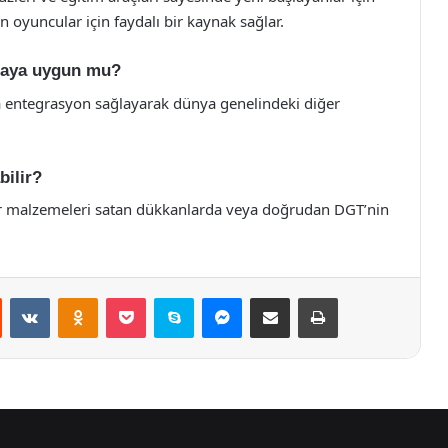
 oyuncular için faydalı bir kaynak sağlar.
maya uygun mu?
la entegrasyon sağlayarak dünya genelindeki diğer
bilir?
or malzemeleri satan dükkanlarda veya doğrudan DGT’nin
st
Reddit
VKontakte
Odnoklassniki
Pocket
Skype
Messenger
E-Posta ile paylaş
Yazdır