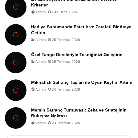
Kriterler
Admin
1 Ağustos 2026
Hediye Sunumunda Estetik ve Zarafeti Bir Araya
Getirin
Admin
25 Temmuz 2026
Özel Tango Dersleriyle Tekniğinizi Geliştirin
Admin
25 Temmuz 2026
Mıknatıslı Satranç Taşları ile Oyun Keyfini Artırın
Admin
24 Temmuz 2026
Mersin Satranç Turnuvası: Zeka ve Stratejinin
Buluşma Noktası
Admin
23 Temmuz 2026