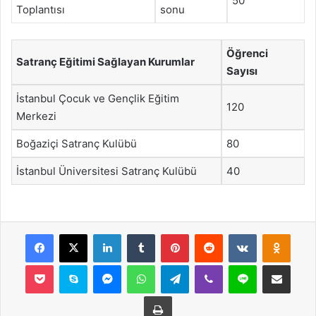
50
Toplantısı
sonu
Öğrenci
Satranç Eğitimi Sağlayan Kurumlar
Sayısı
İstanbul Çocuk ve Gençlik Eğitim
120
Merkezi
Boğaziçi Satranç Kulübü
80
İstanbul Üniversitesi Satranç Kulübü
40
Facebook
X
LinkedIn
Tumblr
Pinterest
Reddit
VKontakte
Odnok
Pocket
Skype
Messenger
WhatsApp
Telegram
Viber
Line
E-Posta ile payla
Yazdır