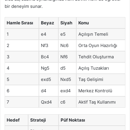
bir deneyim sunar.
Hamle Sırası
Beyaz
Siyah
Konu
1
e4
e5
Açılışın Temeli
2
Nf3
Nc6
Orta Oyun Hazırlığı
3
Bc4
Nf6
Tehdit Oluşturma
4
Ng5
d5
Açılış Tuzakları
5
exd5
Nxd5
Taş Gelişimi
6
d4
exd4
Merkez Kontrolü
7
Qxd4
c6
Aktif Taş Kullanımı
Hedef
Strateji
Püf Noktası