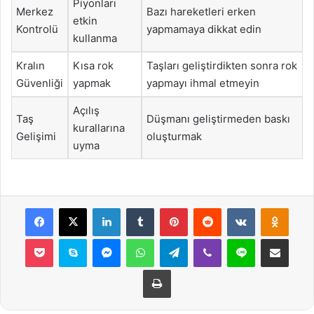
Piyonları
Merkez
Bazı hareketleri erken
etkin
Kontrolü
yapmamaya dikkat edin
kullanma
Kralın
Kısa rok
Taşları geliştirdikten sonra rok
Güvenliği
yapmak
yapmayı ihmal etmeyin
Açılış
Taş
Düşmanı geliştirmeden baskı
kurallarına
Gelişimi
oluşturmak
uyma
Facebook
X
LinkedIn
Tumblr
Pinterest
Reddit
VKontakte
Odnok
Pocket
Skype
Messenger
WhatsApp
Telegram
Viber
Line
E-Posta ile payla
Yazdır