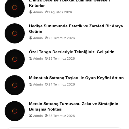
E İmza Seçerken Dikkat Edilmesi Gereken
Kriterler
Admin
1 Ağustos 2026
Hediye Sunumunda Estetik ve Zarafeti Bir Araya
Getirin
Admin
25 Temmuz 2026
Özel Tango Dersleriyle Tekniğinizi Geliştirin
Admin
25 Temmuz 2026
Mıknatıslı Satranç Taşları ile Oyun Keyfini Artırın
Admin
24 Temmuz 2026
Mersin Satranç Turnuvası: Zeka ve Stratejinin
Buluşma Noktası
Admin
23 Temmuz 2026