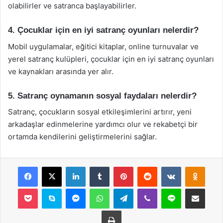
olabilirler ve satranca başlayabilirler.
4. Çocuklar için en iyi satranç oyunları nelerdir?
Mobil uygulamalar, eğitici kitaplar, online turnuvalar ve
yerel satranç kulüpleri, çocuklar için en iyi satranç oyunları
ve kaynakları arasında yer alır.
5. Satranç oynamanın sosyal faydaları nelerdir?
Satranç, çocukların sosyal etkileşimlerini artırır, yeni
arkadaşlar edinmelerine yardımcı olur ve rekabetçi bir
ortamda kendilerini geliştirmelerini sağlar.
Facebook
X
LinkedIn
Tumblr
Pinterest
Reddit
VKontakte
Odnok
Pocket
Skype
Messenger
WhatsApp
Telegram
Viber
Line
E-Posta ile payla
Yazdır