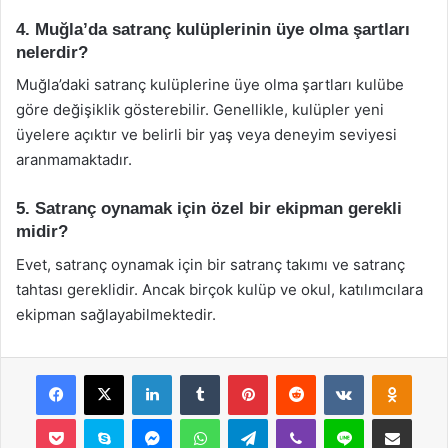
4. Muğla’da satranç kulüplerinin üye olma şartları
nelerdir?
Muğla’daki satranç kulüplerine üye olma şartları kulübe
göre değişiklik gösterebilir. Genellikle, kulüpler yeni
üyelere açıktır ve belirli bir yaş veya deneyim seviyesi
aranmamaktadır.
5. Satranç oynamak için özel bir ekipman gerekli
midir?
Evet, satranç oynamak için bir satranç takımı ve satranç
tahtası gereklidir. Ancak birçok kulüp ve okul, katılımcılara
ekipman sağlayabilmektedir.
Facebook
X
LinkedIn
Tumblr
Pinterest
Reddit
VKontakte
Odnok
Pocket
Skype
Messenger
WhatsApp
Telegram
Viber
Line
E-Posta ile payla