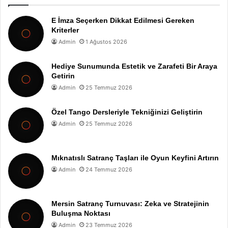
E İmza Seçerken Dikkat Edilmesi Gereken
Kriterler
Admin
1 Ağustos 2026
Hediye Sunumunda Estetik ve Zarafeti Bir Araya
Getirin
Admin
25 Temmuz 2026
Özel Tango Dersleriyle Tekniğinizi Geliştirin
Admin
25 Temmuz 2026
Mıknatıslı Satranç Taşları ile Oyun Keyfini Artırın
Admin
24 Temmuz 2026
Mersin Satranç Turnuvası: Zeka ve Stratejinin
Buluşma Noktası
Admin
23 Temmuz 2026