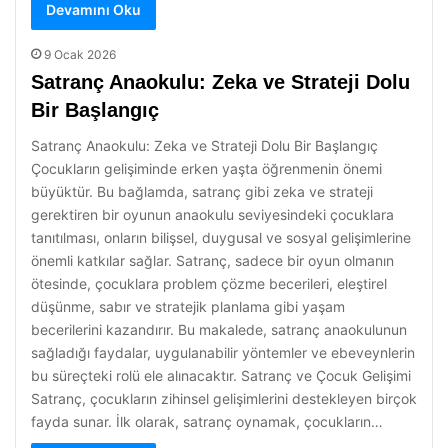
Devamını Oku
9 Ocak 2026
Satranç Anaokulu: Zeka ve Strateji Dolu
Bir Başlangıç
Satranç Anaokulu: Zeka ve Strateji Dolu Bir Başlangıç
Çocukların gelişiminde erken yaşta öğrenmenin önemi
büyüktür. Bu bağlamda, satranç gibi zeka ve strateji
gerektiren bir oyunun anaokulu seviyesindeki çocuklara
tanıtılması, onların bilişsel, duygusal ve sosyal gelişimlerine
önemli katkılar sağlar. Satranç, sadece bir oyun olmanın
ötesinde, çocuklara problem çözme becerileri, eleştirel
düşünme, sabır ve stratejik planlama gibi yaşam
becerilerini kazandırır. Bu makalede, satranç anaokulunun
sağladığı faydalar, uygulanabilir yöntemler ve ebeveynlerin
bu süreçteki rolü ele alınacaktır. Satranç ve Çocuk Gelişimi
Satranç, çocukların zihinsel gelişimlerini destekleyen birçok
fayda sunar. İlk olarak, satranç oynamak, çocukların…