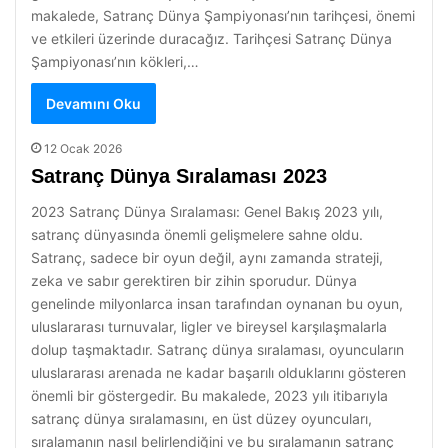
makalede, Satranç Dünya Şampiyonası’nın tarihçesi, önemi
ve etkileri üzerinde duracağız. Tarihçesi Satranç Dünya
Şampiyonası’nın kökleri,…
Devamını Oku
12 Ocak 2026
Satranç Dünya Sıralaması 2023
2023 Satranç Dünya Sıralaması: Genel Bakış 2023 yılı,
satranç dünyasında önemli gelişmelere sahne oldu.
Satranç, sadece bir oyun değil, aynı zamanda strateji,
zeka ve sabır gerektiren bir zihin sporudur. Dünya
genelinde milyonlarca insan tarafından oynanan bu oyun,
uluslararası turnuvalar, ligler ve bireysel karşılaşmalarla
dolup taşmaktadır. Satranç dünya sıralaması, oyuncuların
uluslararası arenada ne kadar başarılı olduklarını gösteren
önemli bir göstergedir. Bu makalede, 2023 yılı itibarıyla
satranç dünya sıralamasını, en üst düzey oyuncuları,
sıralamanın nasıl belirlendiğini ve bu sıralamanın satranç