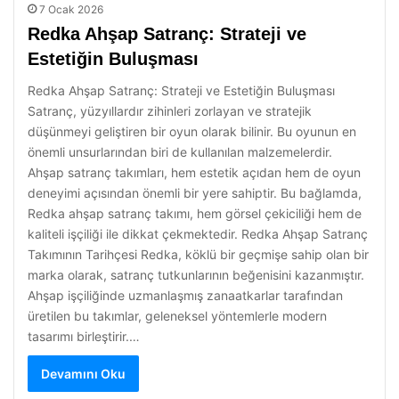
7 Ocak 2026
Redka Ahşap Satranç: Strateji ve
Estetiğin Buluşması
Redka Ahşap Satranç: Strateji ve Estetiğin Buluşması
Satranç, yüzyıllardır zihinleri zorlayan ve stratejik
düşünmeyi geliştiren bir oyun olarak bilinir. Bu oyunun en
önemli unsurlarından biri de kullanılan malzemelerdir.
Ahşap satranç takımları, hem estetik açıdan hem de oyun
deneyimi açısından önemli bir yere sahiptir. Bu bağlamda,
Redka ahşap satranç takımı, hem görsel çekiciliği hem de
kaliteli işçiliği ile dikkat çekmektedir. Redka Ahşap Satranç
Takımının Tarihçesi Redka, köklü bir geçmişe sahip olan bir
marka olarak, satranç tutkunlarının beğenisini kazanmıştır.
Ahşap işçiliğinde uzmanlaşmış zanaatkarlar tarafından
üretilen bu takımlar, geleneksel yöntemlerle modern
tasarımı birleştirir.…
Devamını Oku