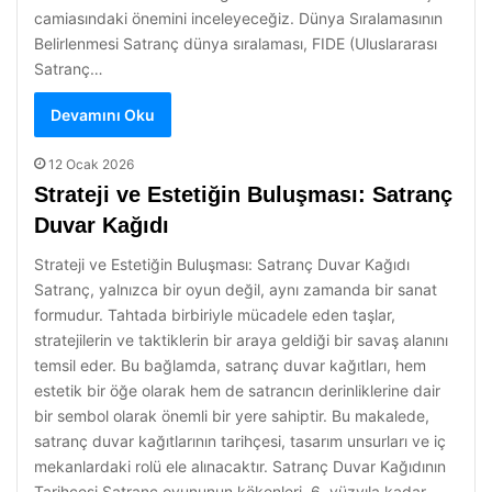
camiasındaki önemini inceleyeceğiz. Dünya Sıralamasının
Belirlenmesi Satranç dünya sıralaması, FIDE (Uluslararası
Satranç…
Devamını Oku
12 Ocak 2026
Strateji ve Estetiğin Buluşması: Satranç
Duvar Kağıdı
Strateji ve Estetiğin Buluşması: Satranç Duvar Kağıdı
Satranç, yalnızca bir oyun değil, aynı zamanda bir sanat
formudur. Tahtada birbiriyle mücadele eden taşlar,
stratejilerin ve taktiklerin bir araya geldiği bir savaş alanını
temsil eder. Bu bağlamda, satranç duvar kağıtları, hem
estetik bir öğe olarak hem de satrancın derinliklerine dair
bir sembol olarak önemli bir yere sahiptir. Bu makalede,
satranç duvar kağıtlarının tarihçesi, tasarım unsurları ve iç
mekanlardaki rolü ele alınacaktır. Satranç Duvar Kağıdının
Tarihçesi Satranç oyununun kökenleri, 6. yüzyıla kadar