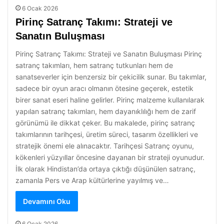
6 Ocak 2026
Pirinç Satranç Takımı: Strateji ve
Sanatın Buluşması
Pirinç Satranç Takımı: Strateji ve Sanatın Buluşması Pirinç
satranç takımları, hem satranç tutkunları hem de
sanatseverler için benzersiz bir çekicilik sunar. Bu takımlar,
sadece bir oyun aracı olmanın ötesine geçerek, estetik
birer sanat eseri haline gelirler. Pirinç malzeme kullanılarak
yapılan satranç takımları, hem dayanıklılığı hem de zarif
görünümü ile dikkat çeker. Bu makalede, pirinç satranç
takımlarının tarihçesi, üretim süreci, tasarım özellikleri ve
stratejik önemi ele alınacaktır. Tarihçesi Satranç oyunu,
kökenleri yüzyıllar öncesine dayanan bir strateji oyunudur.
İlk olarak Hindistan’da ortaya çıktığı düşünülen satranç,
zamanla Pers ve Arap kültürlerine yayılmış ve…
Devamını Oku
6 Ocak 2026