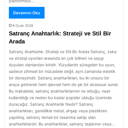
platformdur.…
Devamını Oku
8 Ocak 2026
Satranç Anahtarlık: Strateji ve Stil Bir
Arada
Satranç Anahtarlık: Strateji ve Stil Bir Arada Satranç, zeka
ve strateji oyunları arasında en çok bilinen ve saygı
duyulan olanlardan biridir. Yüzyıllardır süregelen bu oyun,
sadece zihinsel bir mücadele değil, aynı zamanda estetik
bir deneyimdir. Satranç anahtarlıkları, bu iki unsuru bir
araya getirerek hem işlevsel hem de şık bir aksesuar sunar.
Bu makalede, satranç anahtarlıklarının ne olduğu, nasıl
kullanıldığı ve neden bu kadar popüler olduğu üzerinde
duracağız. Satranç Anahtarlık Nedir? Satranç
anahtarlıkları, genellikle metal, ahşap veya plastikten
yapılmış, satranç temalı bir tasarıma sahip olan
anahtarlıklardır. Bu anahtarlıklar, satranç taşlarının veya…