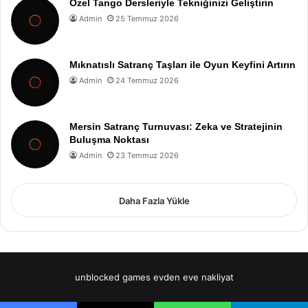
Özel Tango Dersleriyle Tekniğinizi Geliştirin
Admin
25 Temmuz 2026
Mıknatıslı Satranç Taşları ile Oyun Keyfini Artırın
Admin
24 Temmuz 2026
Mersin Satranç Turnuvası: Zeka ve Stratejinin
Buluşma Noktası
Admin
23 Temmuz 2026
Daha Fazla Yükle
unblocked games
evden eve nakliyat