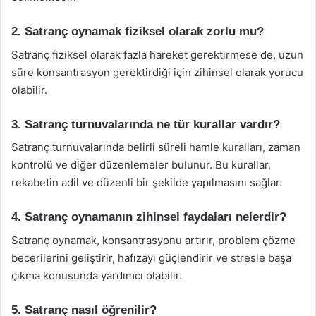
2. Satranç oynamak fiziksel olarak zorlu mu?
Satranç fiziksel olarak fazla hareket gerektirmese de, uzun
süre konsantrasyon gerektirdiği için zihinsel olarak yorucu
olabilir.
3. Satranç turnuvalarında ne tür kurallar vardır?
Satranç turnuvalarında belirli süreli hamle kuralları, zaman
kontrolü ve diğer düzenlemeler bulunur. Bu kurallar,
rekabetin adil ve düzenli bir şekilde yapılmasını sağlar.
4. Satranç oynamanın zihinsel faydaları nelerdir?
Satranç oynamak, konsantrasyonu artırır, problem çözme
becerilerini geliştirir, hafızayı güçlendirir ve stresle başa
çıkma konusunda yardımcı olabilir.
5. Satranç nasıl öğrenilir?