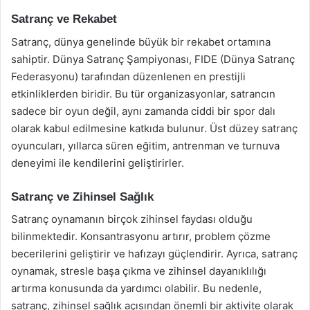
Satranç ve Rekabet
Satranç, dünya genelinde büyük bir rekabet ortamına
sahiptir. Dünya Satranç Şampiyonası, FIDE (Dünya Satranç
Federasyonu) tarafından düzenlenen en prestijli
etkinliklerden biridir. Bu tür organizasyonlar, satrancın
sadece bir oyun değil, aynı zamanda ciddi bir spor dalı
olarak kabul edilmesine katkıda bulunur. Üst düzey satranç
oyuncuları, yıllarca süren eğitim, antrenman ve turnuva
deneyimi ile kendilerini geliştirirler.
Satranç ve Zihinsel Sağlık
Satranç oynamanın birçok zihinsel faydası olduğu
bilinmektedir. Konsantrasyonu artırır, problem çözme
becerilerini geliştirir ve hafızayı güçlendirir. Ayrıca, satranç
oynamak, stresle başa çıkma ve zihinsel dayanıklılığı
artırma konusunda da yardımcı olabilir. Bu nedenle,
satranç, zihinsel sağlık açısından önemli bir aktivite olarak