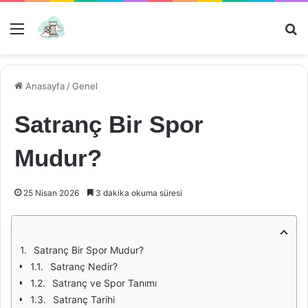
Menü
Ar
Anasayfa
/
Genel
Satranç Bir Spor
Mudur?
25 Nisan 2026
3 dakika okuma süresi
Satranç Bir Spor Mudur?
Satranç Nedir?
Satranç ve Spor Tanımı
Satranç Tarihi