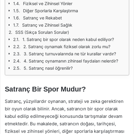
Fiziksel ve Zihinsel Yönler
Diğer Sporlarla Karşılaştırma
Satranç ve Rekabet
Satranç ve Zihinsel Sağlık
SSS (Sıkça Sorulan Sorular)
1. Satranç bir spor olarak neden kabul ediliyor?
2. Satranç oynamak fiziksel olarak zorlu mu?
3. Satranç turnuvalarında ne tür kurallar vardır?
4. Satranç oynamanın zihinsel faydaları nelerdir?
5. Satranç nasıl öğrenilir?
Satranç Bir Spor Mudur?
Satranç, yüzyıllardır oynanan, strateji ve zeka gerektiren
bir oyun olarak bilinir. Ancak, satrancın bir spor olarak
kabul edilip edilmeyeceği konusunda tartışmalar devam
etmektedir. Bu makalede, satrancın doğası, tarihçesi,
fiziksel ve zihinsel yönleri, diğer sporlarla karşılaştırması