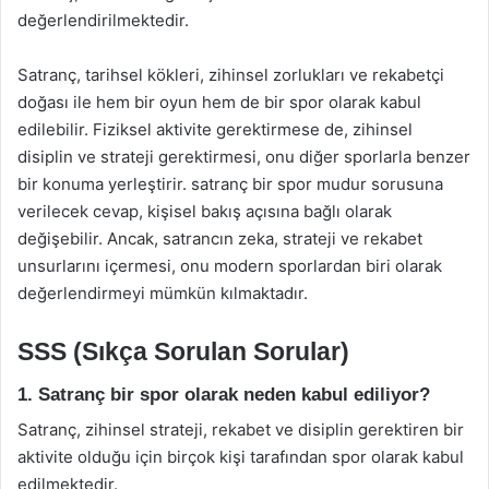
değerlendirilmektedir.
Satranç, tarihsel kökleri, zihinsel zorlukları ve rekabetçi
doğası ile hem bir oyun hem de bir spor olarak kabul
edilebilir. Fiziksel aktivite gerektirmese de, zihinsel
disiplin ve strateji gerektirmesi, onu diğer sporlarla benzer
bir konuma yerleştirir. satranç bir spor mudur sorusuna
verilecek cevap, kişisel bakış açısına bağlı olarak
değişebilir. Ancak, satrancın zeka, strateji ve rekabet
unsurlarını içermesi, onu modern sporlardan biri olarak
değerlendirmeyi mümkün kılmaktadır.
SSS (Sıkça Sorulan Sorular)
1. Satranç bir spor olarak neden kabul ediliyor?
Satranç, zihinsel strateji, rekabet ve disiplin gerektiren bir
aktivite olduğu için birçok kişi tarafından spor olarak kabul
edilmektedir.