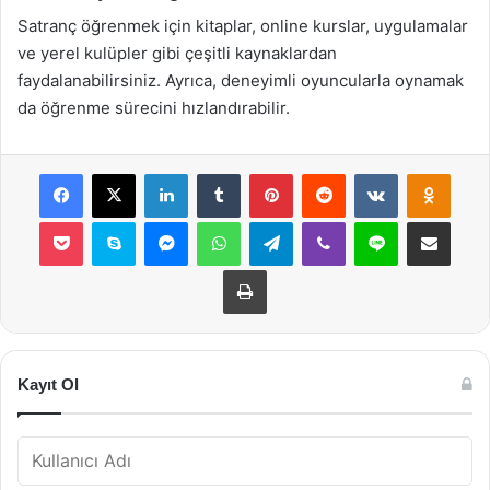
Satranç öğrenmek için kitaplar, online kurslar, uygulamalar
ve yerel kulüpler gibi çeşitli kaynaklardan
faydalanabilirsiniz. Ayrıca, deneyimli oyuncularla oynamak
da öğrenme sürecini hızlandırabilir.
Facebook
X
LinkedIn
Tumblr
Pinterest
Reddit
VKontakte
Odnok
Pocket
Skype
Messenger
WhatsApp
Telegram
Viber
Line
E-Posta ile payla
Yazdır
Kayıt Ol