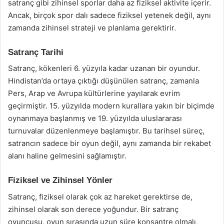
satranç gibi zihinsel sporlar daha az fiziksel aktivite içerir.
Ancak, birçok spor dalı sadece fiziksel yetenek değil, aynı
zamanda zihinsel strateji ve planlama gerektirir.
Satranç Tarihi
Satranç, kökenleri 6. yüzyıla kadar uzanan bir oyundur.
Hindistan’da ortaya çıktığı düşünülen satranç, zamanla
Pers, Arap ve Avrupa kültürlerine yayılarak evrim
geçirmiştir. 15. yüzyılda modern kurallara yakın bir biçimde
oynanmaya başlanmış ve 19. yüzyılda uluslararası
turnuvalar düzenlenmeye başlamıştır. Bu tarihsel süreç,
satrancın sadece bir oyun değil, aynı zamanda bir rekabet
alanı haline gelmesini sağlamıştır.
Fiziksel ve Zihinsel Yönler
Satranç, fiziksel olarak çok az hareket gerektirse de,
zihinsel olarak son derece yoğundur. Bir satranç
oyuncusu, oyun sırasında uzun süre konsantre olmalı,