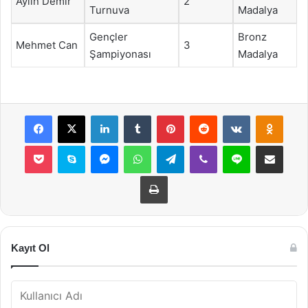
Aylin Demir
2
Turnuva
Madalya
Gençler
Bronz
Mehmet Can
3
Şampiyonası
Madalya
Facebook
X
LinkedIn
Tumblr
Pinterest
Reddit
VKontakte
Odnok
Pocket
Skype
Messenger
WhatsApp
Telegram
Viber
Line
E-Posta ile payla
Yazdır
Kayıt Ol