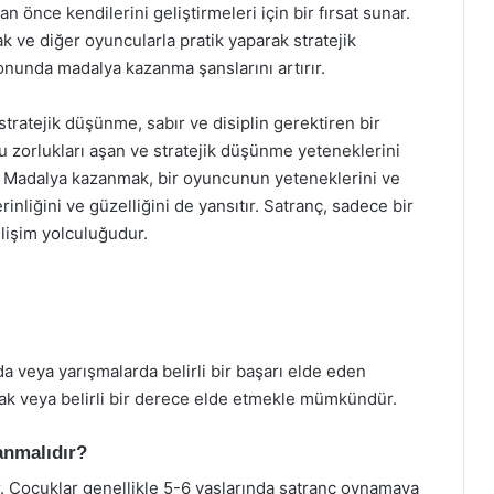
n önce kendilerini geliştirmeleri için bir fırsat sunar.
k ve diğer oyuncularla pratik yaparak stratejik
sonunda madalya kazanma şanslarını artırır.
stratejik düşünme, sabır ve disiplin gerektiren bir
 zorlukları aşan ve stratejik düşünme yeteneklerini
ir. Madalya kazanmak, bir oyuncunun yeteneklerini ve
nliğini ve güzelliğini de yansıtır. Satranç, sadece bir
lişim yolculuğudur.
a veya yarışmalarda belirli bir başarı elde eden
mak veya belirli bir derece elde etmekle mümkündür.
anmalıdır?
r. Çocuklar genellikle 5-6 yaşlarında satranç oynamaya