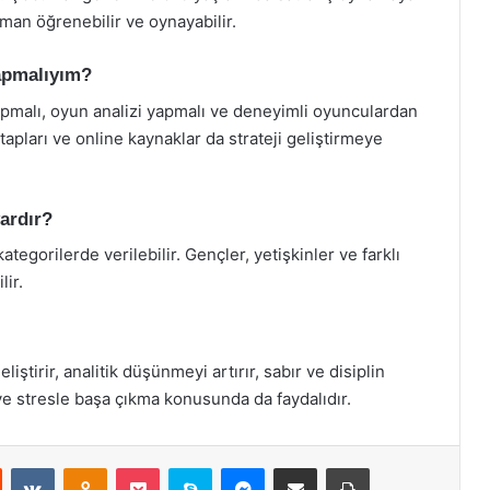
zaman öğrenebilir ve oynayabilir.
yapmalıyım?
 yapmalı, oyun analizi yapmalı ve deneyimli oyunculardan
itapları ve online kaynaklar da strateji geliştirmeye
vardır?
ategorilerde verilebilir. Gençler, yetişkinler ve farklı
lir.
tirir, analitik düşünmeyi artırır, sabır ve disiplin
 ve stresle başa çıkma konusunda da faydalıdır.
st
Reddit
VKontakte
Odnoklassniki
Pocket
Skype
Messenger
E-Posta ile paylaş
Yazdır