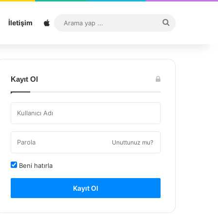
Sitemap
Arama
İletişim
yap
...
Kayıt Ol
Unuttunuz mu?
Beni hatırla
Kayıt Ol