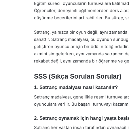
Eğitim süreci, oyuncuların turnuvalara katılmada
Öğrenciler, deneyimli eğitmenlerden ders alara
düşünme becerilerini artırabilirler. Bu süreç, 
Satranç, yalnızca bir oyun değil, aynı zamanda 
sanattır. Satranç madalyası, bu oyunun sunduğu
geliştiren oyuncular için bir ödül niteliğinded
azmini simgelerken, aynı zamanda satrancın deri
rekabet değil, aynı zamanda bir öğrenme ve ge
SSS (Sıkça Sorulan Sorular)
1. Satranç madalyası nasıl kazanılır?
Satranç madalyası, genellikle resmi turnuvalard
oyunculara verilir. Bu başarı, turnuvayı kazan
2. Satranç oynamak için hangi yaşta başl
Satranç her yaştan insan tarafından oynanabili