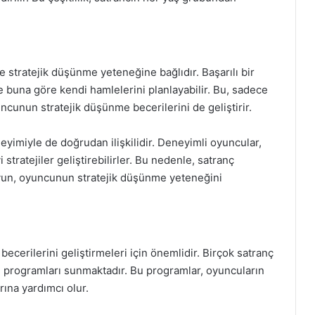
 stratejik düşünme yeteneğine bağlıdır. Başarılı bir
e buna göre kendi hamlelerini planlayabilir. Bu, sadece
unun stratejik düşünme becerilerini de geliştirir.
yimiyle de doğrudan ilişkilidir. Deneyimli oyuncular,
stratejiler geliştirebilirler. Bu nedenle, satranç
oyun, oyuncunun stratejik düşünme yeteneğini
ecerilerini geliştirmeleri için önemlidir. Birçok satranç
m programları sunmaktadır. Bu programlar, oyuncuların
ına yardımcı olur.