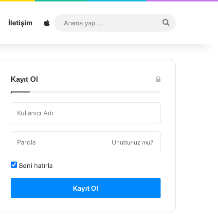
Sitemap
Arama
İletişim
yap
...
Kayıt Ol
Unuttunuz mu?
Beni hatırla
Kayıt Ol