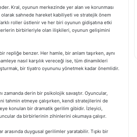
sil eder. Kral, oyunun merkezinde yer alan ve korunması
 olarak sahnede hareket kabiliyeti ve stratejik önem
farklı roller üstlenir ve her biri oyunun gidişatına etki
rlerin birbirleriyle olan ilişkileri, oyunun gelişimini
ir repliğe benzer. Her hamle, bir anlam taşırken, aynı
amleye nasıl karşılık vereceği ise, tüm dinamikleri
oluşturmak, bir tiyatro oyununu yönetmek kadar önemlidir.
nı zamanda derin bir psikolojik savaştır. Oyuncular,
ni tahmin etmeye çalışırken, kendi stratejilerini de
e konulan bir dramatik gerilim gibidir. İzleyici,
cular da birbirlerinin zihinlerini okumaya çalışır.
arasında duygusal gerilimler yaratabilir. Tıpkı bir