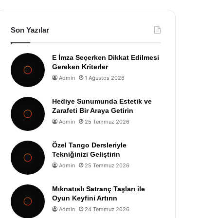
Son Yazılar
E İmza Seçerken Dikkat Edilmesi
Gereken Kriterler
Admin
1 Ağustos 2026
Hediye Sunumunda Estetik ve
Zarafeti Bir Araya Getirin
Admin
25 Temmuz 2026
Özel Tango Dersleriyle
Tekniğinizi Geliştirin
Admin
25 Temmuz 2026
Mıknatıslı Satranç Taşları ile
Oyun Keyfini Artırın
Admin
24 Temmuz 2026