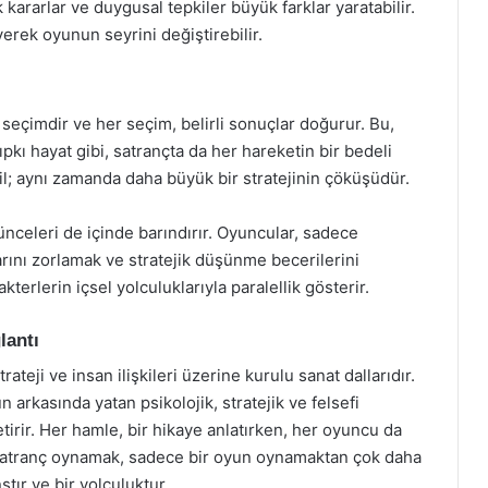
 kararlar ve duygusal tepkiler büyük farklar yaratabilir.
erek oyunun seyrini değiştirebilir.
ir seçimdir ve her seçim, belirli sonuçlar doğurur. Bu,
Tıpkı hayat gibi, satrançta da her hareketin bir bedeli
ğil; aynı zamanda daha büyük bir stratejinin çöküşüdür.
nceleri de içinde barındırır. Oyuncular, sadece
rını zorlamak ve stratejik düşünme becerilerini
kterlerin içsel yolculuklarıyla paralellik gösterir.
lantı
rateji ve insan ilişkileri üzerine kurulu sanat dallarıdır.
arkasında yatan psikolojik, stratejik ve felsefi
tirir. Her hamle, bir hikaye anlatırken, her oyuncu da
 satranç oynamak, sadece bir oyun oynamaktan çok daha
stır ve bir yolculuktur.