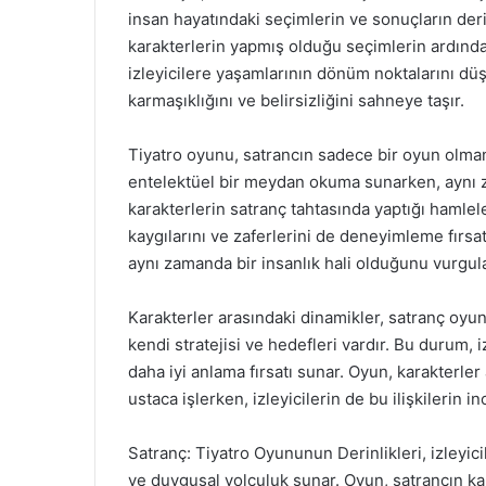
insan hayatındaki seçimlerin ve sonuçların deri
karakterlerin yapmış olduğu seçimlerin ardınd
izleyicilere yaşamlarının dönüm noktalarını dü
karmaşıklığını ve belirsizliğini sahneye taşır.
Tiyatro oyunu, satrancın sadece bir oyun olman
entelektüel bir meydan okuma sunarken, aynı za
karakterlerin satranç tahtasında yaptığı hamlele
kaygılarını ve zaferlerini de deneyimleme fırsat
aynı zamanda bir insanlık hali olduğunu vurgula
Karakterler arasındaki dinamikler, satranç oyun
kendi stratejisi ve hedefleri vardır. Bu durum, iz
daha iyi anlama fırsatı sunar. Oyun, karakterler
ustaca işlerken, izleyicilerin de bu ilişkilerin i
Satranç: Tiyatro Oyununun Derinlikleri, izleyic
ve duygusal yolculuk sunar. Oyun, satrancın karm