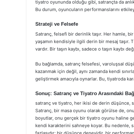
tiyatro oyununda olduğu gibi, satrançta da anlık
Bu durum, oyuncuların performanslarını etkiley
Strateji ve Felsefe
Satranç, felsefi bir derinlik taşır. Her hamle, b
yaşamın kendisiyle ilgili derin bir mesaj taşır. 
vardır. Bir taşın kaybı, sadece o taşın kaybı de
Bu bağlamda, satranç felsefesi, varoluşsal düşü
kazanmak için değil, aynı zamanda kendi sınırla
geliştirmek amacıyla oynarlar. Bu, tiyatroda kara
Sonuç: Satranç ve Tiyatro Arasındaki Bağ
satranç ve tiyatro, her ikisi de derin düşünce, st
Satranç, bir masa oyunu olarak görülse de, onun 
boyutlar, onu gerçek bir tiyatro oyunu haline ge
kendi karakterini sahneye koyar. Bu nedenle,
fazlasıdır; bir düşünce deneyidir, bir performan