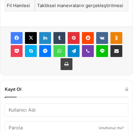
Fil Hamlesi
Taktiksel manevraların gerçekleştirilmesi
Facebook
X
LinkedIn
Tumblr
Pinterest
Reddit
VKontakte
Odnok
Pocket
Skype
Messenger
WhatsApp
Telegram
Viber
Line
E-Posta ile payla
Yazdır
Kayıt Ol
Unuttunuz mu?