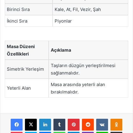
Birinci Sıra
Kale, At, Fil, Vezir, Şah
İkinci Sıra
Piyonlar
Masa Düzeni
Açıklama
Özellikleri
Taşların düzgün yerleştirilmesi
Simetrik Yerleşim
sağlanmalıdır.
Masa arasında yeterli alan
Yeterli Alan
bırakılmalıdır.
Facebook
X
LinkedIn
Tumblr
Pinterest
Reddit
VKontakte
Odnok
Pocket
Skype
Messenger
WhatsApp
Telegram
Viber
Line
E-Posta ile payla