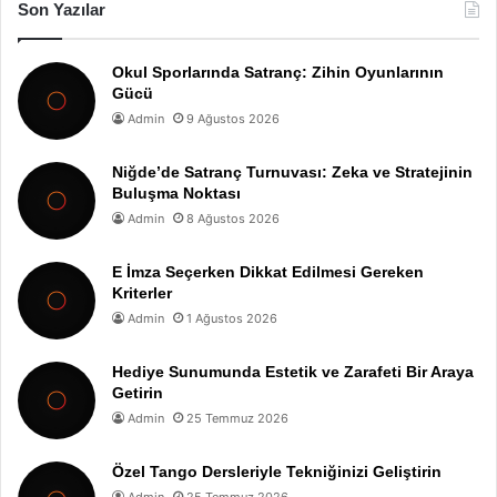
Son Yazılar
Okul Sporlarında Satranç: Zihin Oyunlarının
Gücü
Admin
9 Ağustos 2026
Niğde’de Satranç Turnuvası: Zeka ve Stratejinin
Buluşma Noktası
Admin
8 Ağustos 2026
E İmza Seçerken Dikkat Edilmesi Gereken
Kriterler
Admin
1 Ağustos 2026
Hediye Sunumunda Estetik ve Zarafeti Bir Araya
Getirin
Admin
25 Temmuz 2026
Özel Tango Dersleriyle Tekniğinizi Geliştirin
Admin
25 Temmuz 2026