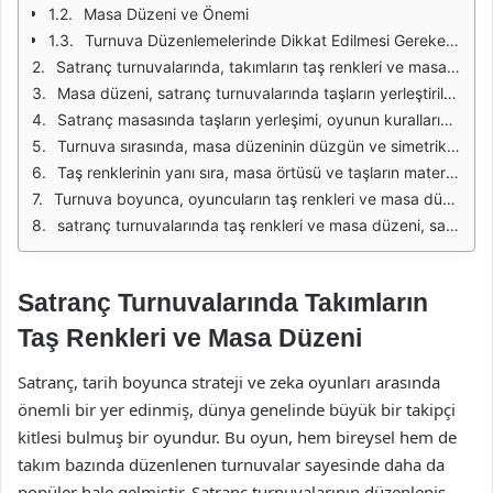
Masa Düzeni ve Önemi
Turnuva Düzenlemelerinde Dikkat Edilmesi Gerekenler
Satranç turnuvalarında, takımların taş renkleri ve masa düzeni, oyunun görselliği ve organizasyonu açısından büyük bir öneme sahiptir. Her takımın farklı renklerde taşları bulunur ve bu taşların renkleri genellikle beyaz ve siyah olarak belirlenmiştir. Beyaz taşlar, oyuna ilk hamleyle başlayan oyuncuya aittir; siyah taşlar ise karşı oyuncuya aittir. Bu renk ayrımı, oyun sırasında stratejik düşünmeyi ve taktik geliştirmeyi kolaylaştırır. Taşların rengi, aynı zamanda oyuncuların ve izleyicilerin oyunu takip etmelerini de sağlar.
Masa düzeni, satranç turnuvalarında taşların yerleştirileceği alanı belirler. Geleneksel olarak, satranç masası 8x8 boyutunda bir kareden oluşur ve her bir oyuncunun taşları, masanın sağ alt köşesindeki kareye göre yerleştirilir. Bu düzen, taşların başlangıç konumlarını ve her oyuncunun oyun alanını belirler. Her iki oyuncunun taşları da, kendi taraflarında belirli bir düzende yerleştirilmelidir; piyonlar ikinci sırada, diğer taşlar ise ilk sırada dizilir.
Satranç masasında taşların yerleşimi, oyunun kurallarına uygun olarak yapılmalıdır. İlk sırada, kale, at, fil, vezir ve şah sırasıyla dizilirken, piyonlar ikinci sırada yer alır. Beyaz tarafında başlayan oyuncunun veziri beyaz karede, siyah tarafındakinin ise siyah karede yer alması gerektiği unutulmamalıdır. Bu, oyuncuların ve izleyicilerin oyunun başlama noktasını ve taşların hareket alanlarını hızlı bir şekilde kavramalarına yardımcı olur.
Turnuva sırasında, masa düzeninin düzgün ve simetrik olması da önemlidir. Taşların düzgün yerleştirilmesi, oyuncuların dikkatini dağıtmaz ve oyunun akışını olumsuz etkilemez. Ayrıca, her masa arasında yeterli alan bırakılması, oyuncuların hareketlerini rahatsız etmeden gerçekleştirmelerini sağlar. Bu düzenlemeler, turnuvanın profesyonel bir ortamda gerçekleştirilmesine katkıda bulunur.
Taş renklerinin yanı sıra, masa örtüsü ve taşların materyali de turnuvanın genel atmosferini belirleyen unsurlardır. Genellikle, taşlar ahşap, plastik veya cam gibi farklı malzemelerden yapılmıştır. Masa örtüleri ise genellikle tek tip ve sade bir renkte tercih edilir. Bu seçimler, oyuncuların dikkati dağılmadan oyuna odaklanmalarını sağlar. Ayrıca, estetik açıdan da turnuvanın görselliğine katkıda bulunur.
Turnuva boyunca, oyuncuların taş renkleri ve masa düzeni hakkında bilgi sahibi olmaları oldukça önemlidir. Her oyuncu, rakibinin taşlarını tanımalı ve hangi taşın hangi renkte olduğunu bilmelidir. Bu durum, stratejik hamlelerin belirlenmesi ve oyunun ilerlemesi açısından kritik bir rol oynar. Oyuncuların dikkatli olmaları, olası karışıklıkları ve yanlış anlamaları önler.
satranç turnuvalarında taş renkleri ve masa düzeni, sadece oyunun görselliği değil, aynı zamanda oyun kurallarının ve etik kurallarının da bir parçasıdır. Her oyuncunun, bu kurallara uygun bir şekilde davranması beklenir. Bu, hem oyuncuların hem de izleyicilerin turnuvadan alacakları deneyimi olumlu yönde etkiler. Dolayısıyla, taş renkleri ve masa düzeni, satranç turnuvalarının vazgeçilmez bir unsuru olarak öne çıkar.
Satranç Turnuvalarında Takımların
Taş Renkleri ve Masa Düzeni
Satranç, tarih boyunca strateji ve zeka oyunları arasında
önemli bir yer edinmiş, dünya genelinde büyük bir takipçi
kitlesi bulmuş bir oyundur. Bu oyun, hem bireysel hem de
takım bazında düzenlenen turnuvalar sayesinde daha da
popüler hale gelmiştir. Satranç turnuvalarının düzenleniş