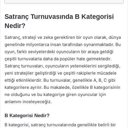
Satranç Turnuvasında B Kategorisi
Nedir?
Satranç, strateji ve zeka gerektiren bir oyun olarak, dünya
genelinde milyonlarca insan tarafından oynanmaktadır. Bu
oyun, farklı seviyelerdeki oyuncuların bir araya geldiği
çeşitli turnuvalarla daha da popüler hale gelmektedir.
Satranç turnuvaları, oyuncuların yeteneklerini sergilediği,
yeni stratejiler geliştirdiği ve çeşitli rakiplerle mücadele
ettiği etkinliklerdir. Bu turnuvalar, genellikle A, B, C gibi
kategorilere ayrılır. Bu makalede, özellikle B kategorisinin
ne olduğunu ve bu kategoriye giren oyuncular için
anlamını inceleyeceğiz.
B Kategorisi Nedir?
B kategorisi, satranç turnuvalarında genellikle belirli bir