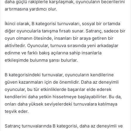
daha güçlü rakiplerle karşılaşmak, oyuncuların becerilerini
artırmasına yardımcı olur.
İkinci olarak, B kategorisi turnuvaları, sosyal bir ortamda
diğer oyuncularla tanışma fırsatı sunar. Satranç, sadece bir
oyun olmanın ötesinde, insanları bir araya getiren bir
aktivitedir. Oyuncular, turnuva sırasında yeni arkadaşlar
edinme ve farklı bakış açılarına sahip insanlarla
etkileşimde bulunma şansı bulurlar.
B kategorisindeki turnuvalar, oyuncuların kendilerine
güven kazanmaları için de önemlidir. Daha az deneyimli
oyuncular, bu tür etkinliklerde başarılar elde ederek
kendilerini daha yetkin hissetmeye başlayabilirler. Bu da,
onları daha yüksek seviyelerdeki turnuvalara katılmaya
teşvik eder.
Satranç turnuvalarında B kategorisi, daha az deneyimli ve