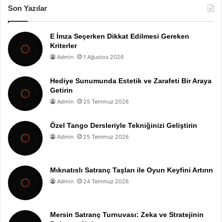
Son Yazılar
E İmza Seçerken Dikkat Edilmesi Gereken
Kriterler
Admin
1 Ağustos 2026
Hediye Sunumunda Estetik ve Zarafeti Bir Araya
Getirin
Admin
25 Temmuz 2026
Özel Tango Dersleriyle Tekniğinizi Geliştirin
Admin
25 Temmuz 2026
Mıknatıslı Satranç Taşları ile Oyun Keyfini Artırın
Admin
24 Temmuz 2026
Mersin Satranç Turnuvası: Zeka ve Stratejinin