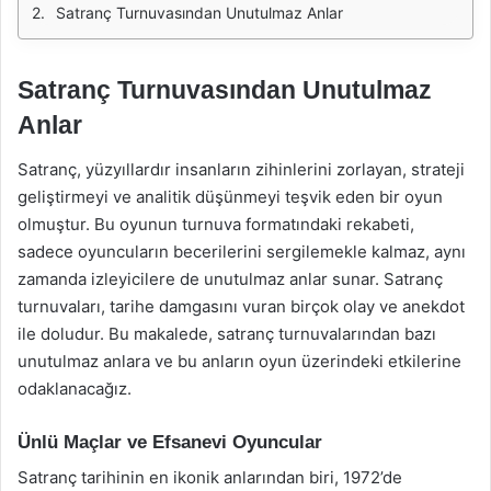
Satranç Turnuvasından Unutulmaz Anlar
Satranç Turnuvasından Unutulmaz
Anlar
Satranç, yüzyıllardır insanların zihinlerini zorlayan, strateji
geliştirmeyi ve analitik düşünmeyi teşvik eden bir oyun
olmuştur. Bu oyunun turnuva formatındaki rekabeti,
sadece oyuncuların becerilerini sergilemekle kalmaz, aynı
zamanda izleyicilere de unutulmaz anlar sunar. Satranç
turnuvaları, tarihe damgasını vuran birçok olay ve anekdot
ile doludur. Bu makalede, satranç turnuvalarından bazı
unutulmaz anlara ve bu anların oyun üzerindeki etkilerine
odaklanacağız.
Ünlü Maçlar ve Efsanevi Oyuncular
Satranç tarihinin en ikonik anlarından biri, 1972’de