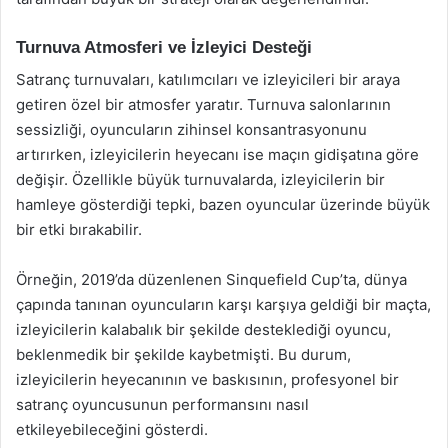
Turnuva Atmosferi ve İzleyici Desteği
Satranç turnuvaları, katılımcıları ve izleyicileri bir araya
getiren özel bir atmosfer yaratır. Turnuva salonlarının
sessizliği, oyuncuların zihinsel konsantrasyonunu
artırırken, izleyicilerin heyecanı ise maçın gidişatına göre
değişir. Özellikle büyük turnuvalarda, izleyicilerin bir
hamleye gösterdiği tepki, bazen oyuncular üzerinde büyük
bir etki bırakabilir.
Örneğin, 2019’da düzenlenen Sinquefield Cup’ta, dünya
çapında tanınan oyuncuların karşı karşıya geldiği bir maçta,
izleyicilerin kalabalık bir şekilde desteklediği oyuncu,
beklenmedik bir şekilde kaybetmişti. Bu durum,
izleyicilerin heyecanının ve baskısının, profesyonel bir
satranç oyuncusunun performansını nasıl
etkileyebileceğini gösterdi.