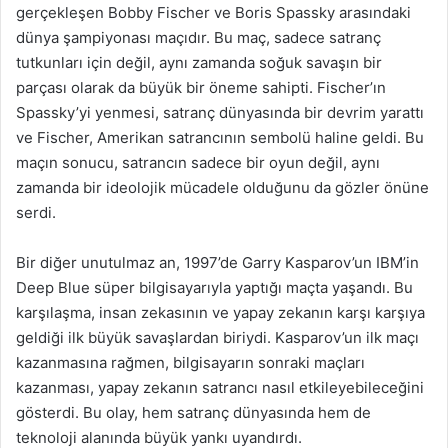
gerçekleşen Bobby Fischer ve Boris Spassky arasındaki
dünya şampiyonası maçıdır. Bu maç, sadece satranç
tutkunları için değil, aynı zamanda soğuk savaşın bir
parçası olarak da büyük bir öneme sahipti. Fischer’ın
Spassky’yi yenmesi, satranç dünyasında bir devrim yarattı
ve Fischer, Amerikan satrancının sembolü haline geldi. Bu
maçın sonucu, satrancın sadece bir oyun değil, aynı
zamanda bir ideolojik mücadele olduğunu da gözler önüne
serdi.
Bir diğer unutulmaz an, 1997’de Garry Kasparov’un IBM’in
Deep Blue süper bilgisayarıyla yaptığı maçta yaşandı. Bu
karşılaşma, insan zekasının ve yapay zekanın karşı karşıya
geldiği ilk büyük savaşlardan biriydi. Kasparov’un ilk maçı
kazanmasına rağmen, bilgisayarın sonraki maçları
kazanması, yapay zekanın satrancı nasıl etkileyebileceğini
gösterdi. Bu olay, hem satranç dünyasında hem de
teknoloji alanında büyük yankı uyandırdı.