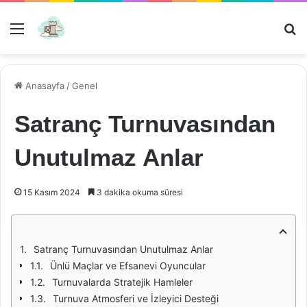
Menü
Ar
Anasayfa
/
Genel
Satranç Turnuvasından
Unutulmaz Anlar
15 Kasım 2024
3 dakika okuma süresi
Satranç Turnuvasından Unutulmaz Anlar
Ünlü Maçlar ve Efsanevi Oyuncular
Turnuvalarda Stratejik Hamleler
Turnuva Atmosferi ve İzleyici Desteği