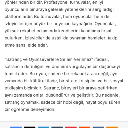
yönlerinden biridir. Profesyonel turnuvalar, en iyi
oyuncuların bir araya gelerek yeteneklerini sergilediği
platformlardır. Bu turnuvalar, hem oyuncular hem de
izleyiciler için büyük bir heyecan kaynağıdır. Oyuncular,
yüksek rekabet ortamında kendilerini kanıtlama fırsatı
bulurken, izleyiciler de ustalıkla oynanan hamleleri takip
etme şansı elde eder.
“Satranç ve Oyunseverlere Selâm Verilmez” ifadesi,
satrancın derinliğini ve önemini vurgulayan bir düşünceyi
temsil eder. Bu oyun, sadece bir rekabet aracı değil, aynı
zamanda bir kültürel ifade, bir strateji disiplini ve bir sosyal
etkileşim biçimidir. Satranç, bireyleri bir araya getirirken,
aynı zamanda onları düşündürür ve geliştirir. Bu nedenle,
satranç oynamak, sadece bir hobi değil, hayat boyu süren
bir öğrenme deneyimidir.
Facebook
X
LinkedIn
Tumblr
Pinterest
Reddit
VKontakte
Odnok