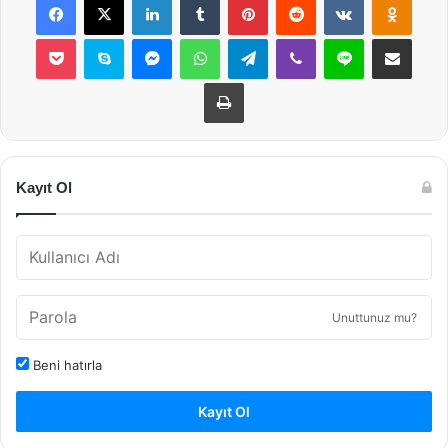
Pocket
Skype
Messenger
WhatsApp
Telegram
Viber
Line
E-Posta ile payla
Yazdır
Kayıt Ol
Unuttunuz mu?
Beni hatırla
Kayıt Ol