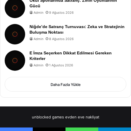
Okul Sporlarında Satranç: Zihin Oyunlarının
Gücü
Admin
9 Ağustos 2026
Niğde’de Satranç Turnuvası: Zeka ve Stratejinin
Buluşma Noktası
Admin
8 Ağustos 2026
E İmza Seçerken Dikkat Edilmesi Gereken
Kriterler
Admin
1 Ağustos 2026
Daha Fazla Yükle
unblocked games
evden eve nakliyat