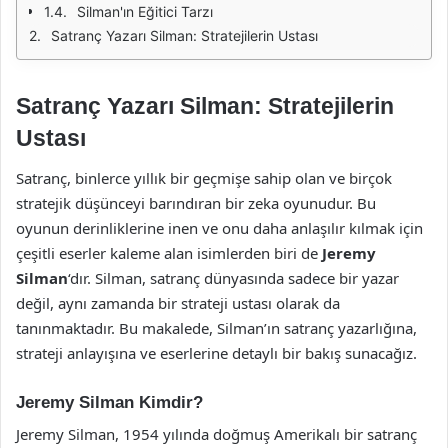
Silman'ın Eğitici Tarzı
Satranç Yazarı Silman: Stratejilerin Ustası
Satranç Yazarı Silman: Stratejilerin
Ustası
Satranç, binlerce yıllık bir geçmişe sahip olan ve birçok
stratejik düşünceyi barındıran bir zeka oyunudur. Bu
oyunun derinliklerine inen ve onu daha anlaşılır kılmak için
çeşitli eserler kaleme alan isimlerden biri de
Jeremy
Silman
‘dır. Silman, satranç dünyasında sadece bir yazar
değil, aynı zamanda bir strateji ustası olarak da
tanınmaktadır. Bu makalede, Silman’ın satranç yazarlığına,
strateji anlayışına ve eserlerine detaylı bir bakış sunacağız.
Jeremy Silman Kimdir?
Jeremy Silman, 1954 yılında doğmuş Amerikalı bir satranç