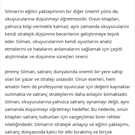
Silman’ın eğitici yaklaşımının bir diğer önemli yönü de,
okuyucularına düşünmeyi öğretmesidir. Onun kitapları,
yalnızca bilgi vermekle kalmaz; aynı zamanda okuyucularını
kendi stratejik düşünme becerilerini geliştirmeye teşvik
eder. Silman, okuyucularının kendi oyunlarını analiz
etmelerini ve hatalarını anlamalarını sağlamak için çeşitli
alıştırmalar ve düşünme süreçleri önerir.
Jeremy Silman, satranç dünyasında önemli bir yere sahip
olan bir yazar ve strateji ustasıdır. Onun eserleri, hem
amatör hem de profesyonel oyuncular için değerli kaynaklar
sunmakta ve satranç stratejilerini daha anlaşılır kılmaktadır.
Silman, okuyucularına yalnızca satranç oynamayı değil, aynı
zamanda düşünmeyi öğretmeyi hedefler. Bu nedenle, onun
kitapları satranç tutkunları için vazgeçilmez birer rehber
niteliğindedir. Silman’ın stratejik anlayışı ve eğitici yaklaşımı,
satranç dünyasında kalıcı bir etki bırakmış ve birçok