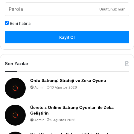
Unuttunuz mu?
Beni hatırla
Kayıt Ol
Son Yazılar
Ordu Satranç: Strateji ve Zeka Oyunu
Admin
10 Ağustos 2026
Ücretsiz Online Satranç Oyunları ile Zeka
Geliştirin
Admin
9 Ağustos 2026