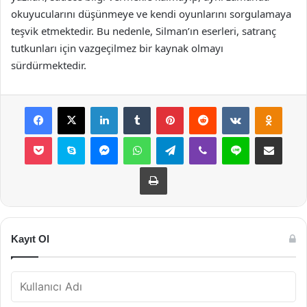
okuyucularını düşünmeye ve kendi oyunlarını sorgulamaya
teşvik etmektedir. Bu nedenle, Silman’ın eserleri, satranç
tutkunları için vazgeçilmez bir kaynak olmayı
sürdürmektedir.
Facebook
X
LinkedIn
Tumblr
Pinterest
Reddit
VKontakte
Odnok
Pocket
Skype
Messenger
WhatsApp
Telegram
Viber
Line
E-Posta ile payla
Yazdır
Kayıt Ol