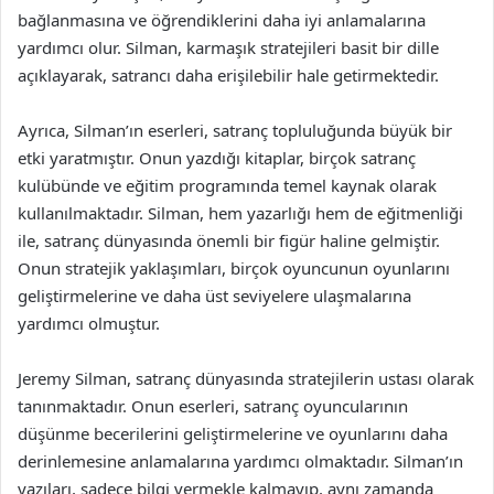
bağlanmasına ve öğrendiklerini daha iyi anlamalarına
yardımcı olur. Silman, karmaşık stratejileri basit bir dille
açıklayarak, satrancı daha erişilebilir hale getirmektedir.
Ayrıca, Silman’ın eserleri, satranç topluluğunda büyük bir
etki yaratmıştır. Onun yazdığı kitaplar, birçok satranç
kulübünde ve eğitim programında temel kaynak olarak
kullanılmaktadır. Silman, hem yazarlığı hem de eğitmenliği
ile, satranç dünyasında önemli bir figür haline gelmiştir.
Onun stratejik yaklaşımları, birçok oyuncunun oyunlarını
geliştirmelerine ve daha üst seviyelere ulaşmalarına
yardımcı olmuştur.
Jeremy Silman, satranç dünyasında stratejilerin ustası olarak
tanınmaktadır. Onun eserleri, satranç oyuncularının
düşünme becerilerini geliştirmelerine ve oyunlarını daha
derinlemesine anlamalarına yardımcı olmaktadır. Silman’ın
yazıları, sadece bilgi vermekle kalmayıp, aynı zamanda