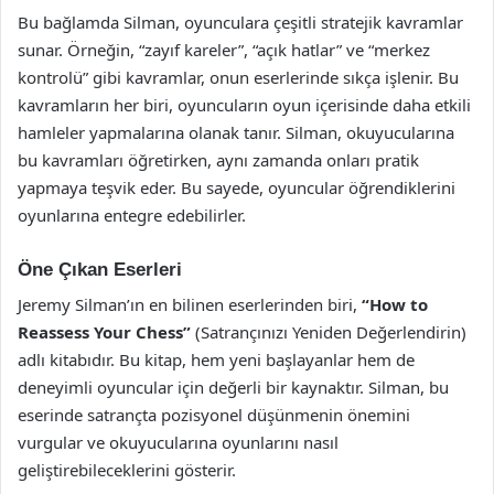
Bu bağlamda Silman, oyunculara çeşitli stratejik kavramlar
sunar. Örneğin, “zayıf kareler”, “açık hatlar” ve “merkez
kontrolü” gibi kavramlar, onun eserlerinde sıkça işlenir. Bu
kavramların her biri, oyuncuların oyun içerisinde daha etkili
hamleler yapmalarına olanak tanır. Silman, okuyucularına
bu kavramları öğretirken, aynı zamanda onları pratik
yapmaya teşvik eder. Bu sayede, oyuncular öğrendiklerini
oyunlarına entegre edebilirler.
Öne Çıkan Eserleri
Jeremy Silman’ın en bilinen eserlerinden biri,
“How to
Reassess Your Chess”
(Satrançınızı Yeniden Değerlendirin)
adlı kitabıdır. Bu kitap, hem yeni başlayanlar hem de
deneyimli oyuncular için değerli bir kaynaktır. Silman, bu
eserinde satrançta pozisyonel düşünmenin önemini
vurgular ve okuyucularına oyunlarını nasıl
geliştirebileceklerini gösterir.