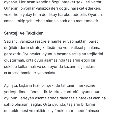
oynanır. Her taşın kendine özgü hareket şekilleri vardır.
Örneğin, piyonlar yalnızca ileri doğru hareket ederken,
vezir hem yatay hem de dikey hareket edebilir. Oyunun
amacı, rakip şahı tehdit altına alarak onu mat etmektir.
Strateji ve Taktikler
Satranç, yalnızca rastgele hamleler yapmaktan ibaret
değildir; derin stratejik düşünme ve taktiksel planlama
gerektirir. Oyuncular, oyunun başında açılış stratejilerini
oluşturmalı, orta oyun aşamasında taşlarını etkili bir
şekilde kullanmalı ve son oyunda kazanma şanslarını
artıracak hamleler yapmalıdır.
Açılışta, taşların hızlı bir şekilde tahtanın merkezine
yerleştirilmesi önemlidir. Merkez kontrolü, oyuncunun
oyunun ilerleyen aşamalarında daha fazla hareket alanına
sahip olmasını sağlar. Orta oyunda, taşların birbirini
desteklemesi ve rakibin zayıf noktalarını hedef alması