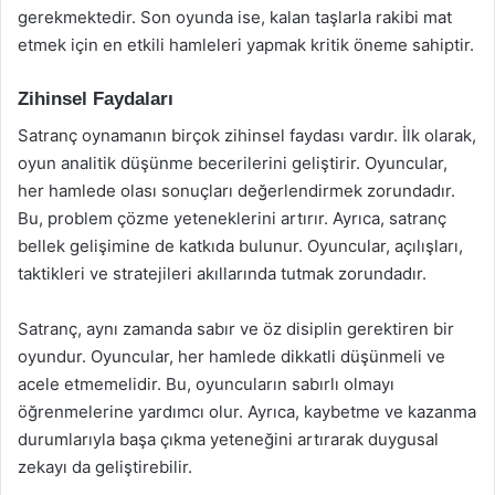
gerekmektedir. Son oyunda ise, kalan taşlarla rakibi mat
etmek için en etkili hamleleri yapmak kritik öneme sahiptir.
Zihinsel Faydaları
Satranç oynamanın birçok zihinsel faydası vardır. İlk olarak,
oyun analitik düşünme becerilerini geliştirir. Oyuncular,
her hamlede olası sonuçları değerlendirmek zorundadır.
Bu, problem çözme yeteneklerini artırır. Ayrıca, satranç
bellek gelişimine de katkıda bulunur. Oyuncular, açılışları,
taktikleri ve stratejileri akıllarında tutmak zorundadır.
Satranç, aynı zamanda sabır ve öz disiplin gerektiren bir
oyundur. Oyuncular, her hamlede dikkatli düşünmeli ve
acele etmemelidir. Bu, oyuncuların sabırlı olmayı
öğrenmelerine yardımcı olur. Ayrıca, kaybetme ve kazanma
durumlarıyla başa çıkma yeteneğini artırarak duygusal
zekayı da geliştirebilir.