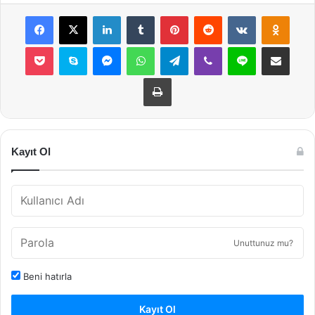
Facebook
X
LinkedIn
Tumblr
Pinterest
Reddit
VKontakte
Odnok
Pocket
Skype
Messenger
WhatsApp
Telegram
Viber
Line
E-Posta ile payla
Yazdır
Kayıt Ol
Unuttunuz mu?
Beni hatırla
Kayıt Ol