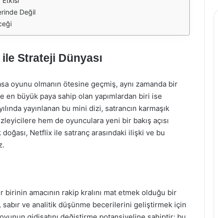
Etkisi
rinde Değil
ceği
 ile Strateji Dünyası
masa oyunu olmanın ötesine geçmiş, aynı zamanda bir
e en büyük paya sahip olan yapımlardan biri ise
yılında yayınlanan bu mini dizi, satrancın karmaşık
 izleyicilere hem de oyunculara yeni bir bakış açısı
doğası, Netflix ile satranç arasındaki ilişki ve bu
z.
r birinin amacının rakip kralını mat etmek olduğu bir
 sabır ve analitik düşünme becerilerini geliştirmek için
oyunun gidişatını değiştirme potansiyeline sahiptir; bu