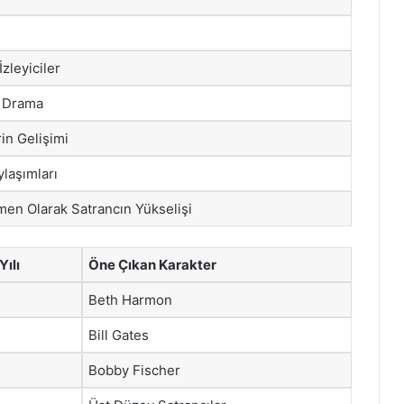
zleyiciler
, Drama
rin Gelişimi
laşımları
men Olarak Satrancın Yükselişi
Yılı
Öne Çıkan Karakter
Beth Harmon
Bill Gates
Bobby Fischer