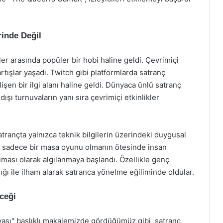
inde Değil
ler arasında popüler bir hobi haline geldi. Çevrimiçi
artışlar yaşadı. Twitch gibi platformlarda satranç
elişen bir ilgi alanı haline geldi. Dünyaca ünlü satranç
dışı turnuvaların yanı sıra çevrimiçi etkinlikler
atrançta yalnızca teknik bilgilerin üzerindeki duygusal
nç, sadece bir masa oyunu olmanın ötesinde insan
nsıması olarak algılanmaya başlandı. Özellikle genç
lığı ile ilham alarak satranca yönelme eğiliminde oldular.
ceği
ünyası" başlıklı makalemizde gördüğümüz gibi, satranç