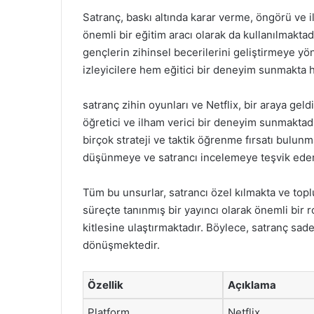
Satranç, baskı altında karar verme, öngörü ve i
önemli bir eğitim aracı olarak da kullanılmaktadı
gençlerin zihinsel becerilerini geliştirmeye yön
izleyicilere hem eğitici bir deneyim sunmakta 
satranç zihin oyunları ve Netflix, bir araya gel
öğretici ve ilham verici bir deneyim sunmaktad
birçok strateji ve taktik öğrenme fırsatı bulunm
düşünmeye ve satrancı incelemeye teşvik edere
Tüm bu unsurlar, satrancı özel kılmakta ve top
süreçte tanınmış bir yayıncı olarak önemli bir r
kitlesine ulaştırmaktadır. Böylece, satranç sa
dönüşmektedir.
Özellik
Açıklama
Platform
Netflix