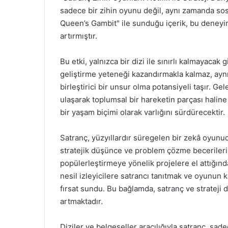
sadece bir zihin oyunu değil, aynı zamanda sosy
Queen’s Gambit" ile sunduğu içerik, bu deneyim
artırmıştır.
Bu etki, yalnızca bir dizi ile sınırlı kalmayacak 
geliştirme yeteneği kazandırmakla kalmaz, ayn
birleştirici bir unsur olma potansiyeli taşır. Ge
ulaşarak toplumsal bir hareketin parçası haline
bir yaşam biçimi olarak varlığını sürdürecektir.
Satranç, yüzyıllardır süregelen bir zekâ oyunu
stratejik düşünce ve problem çözme becerilerini 
popülerleştirmeye yönelik projelere el attığınd
nesil izleyicilere satrancı tanıtmak ve oyunun 
fırsat sundu. Bu bağlamda, satranç ve strateji 
artmaktadır.
Diziler ve belgeseller aracılığıyla satranç, sad