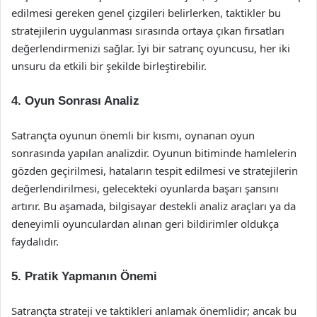
edilmesi gereken genel çizgileri belirlerken, taktikler bu
stratejilerin uygulanması sırasında ortaya çıkan fırsatları
değerlendirmenizi sağlar. İyi bir satranç oyuncusu, her iki
unsuru da etkili bir şekilde birleştirebilir.
4. Oyun Sonrası Analiz
Satrançta oyunun önemli bir kısmı, oynanan oyun
sonrasında yapılan analizdir. Oyunun bitiminde hamlelerin
gözden geçirilmesi, hataların tespit edilmesi ve stratejilerin
değerlendirilmesi, gelecekteki oyunlarda başarı şansını
artırır. Bu aşamada, bilgisayar destekli analiz araçları ya da
deneyimli oyunculardan alınan geri bildirimler oldukça
faydalıdır.
5. Pratik Yapmanın Önemi
Satrançta strateji ve taktikleri anlamak önemlidir; ancak bu