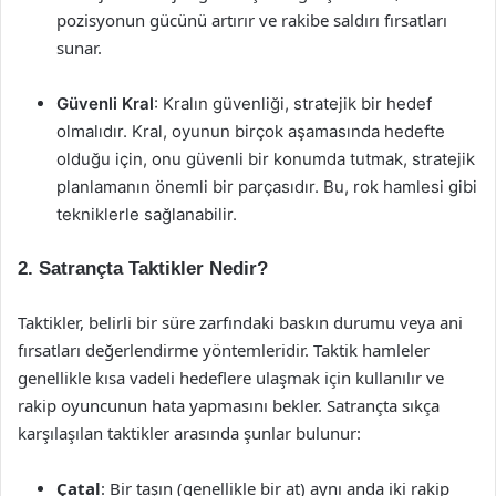
pozisyonun gücünü artırır ve rakibe saldırı fırsatları
sunar.
Güvenli Kral
: Kralın güvenliği, stratejik bir hedef
olmalıdır. Kral, oyunun birçok aşamasında hedefte
olduğu için, onu güvenli bir konumda tutmak, stratejik
planlamanın önemli bir parçasıdır. Bu, rok hamlesi gibi
tekniklerle sağlanabilir.
2. Satrançta Taktikler Nedir?
Taktikler, belirli bir süre zarfındaki baskın durumu veya ani
fırsatları değerlendirme yöntemleridir. Taktik hamleler
genellikle kısa vadeli hedeflere ulaşmak için kullanılır ve
rakip oyuncunun hata yapmasını bekler. Satrançta sıkça
karşılaşılan taktikler arasında şunlar bulunur:
Çatal
: Bir taşın (genellikle bir at) aynı anda iki rakip