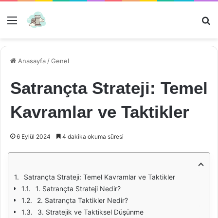
Menü
Ar
Anasayfa
/
Genel
Satrançta Strateji: Temel
Kavramlar ve Taktikler
6 Eylül 2024
4 dakika okuma süresi
Satrançta Strateji: Temel Kavramlar ve Taktikler
1. Satrançta Strateji Nedir?
2. Satrançta Taktikler Nedir?
3. Stratejik ve Taktiksel Düşünme