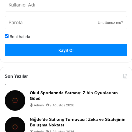
Unuttunuz mu?
Beni hatırla
Kayıt Ol
Son Yazılar
Okul Sporlarında Satranç: Zihin Oyunlarının
Gücü
Admin
9 Ağustos 2026
Niğde’de Satranç Turnuvası: Zeka ve Stratejinin
Buluşma Noktası
Admin
8 Ağustos 2026