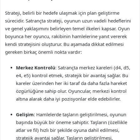
Strateji, belirli bir hedefe ulaşmak için plan geliştirme
sürecidir. Satrançta strateji, oyunun uzun vadeli hedeflerini
ve genel yaklaşımını belirleyen temel ilkeleri kapsar. Oyun
boyunca her oyuncu, rakibinin hamlelerine yanıt vererek
kendi stratejisini oluşturur. Bu aşamada dikkat edilmesi
gereken birkaç önemli nokta vardır:
Merkez Kontrolü
: Satrançta merkez kareleri (d4, d5,
e4, e5) kontrol etmek, stratejik bir avantaj sağlar. Bu
kareler üzerinden her iki taraf da daha fazla hareket
özgürlüğüne sahip olur. Oyuncular, merkezi kontrol
altına alarak daha iyi pozisyonlar elde edebilirler.
Gelişim
: Hamlelerde taşların geliştirilmesi, oyunun
başında büyük bir öneme sahiptir. Taşların (özellikle
atlar ve fil) hızlı bir şekilde oyuna dahil edilmesi,
stratejik avantaj sağlar. Taşların geliştirilmesi,