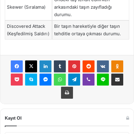
Skewer (Sıralama)
arkasındaki taşın zayıfladığı
durumu.
Discovered Attack
Bir taşın hareketiyle diğer taşın
(Keşfedilmiş Saldırı)
tehditle ortaya çıkması durumu.
Facebook
X
LinkedIn
Tumblr
Pinterest
Reddit
VKontakte
Odnok
Pocket
Skype
Messenger
WhatsApp
Telegram
Viber
Line
E-Posta ile payla
Yazdır
Kayıt Ol