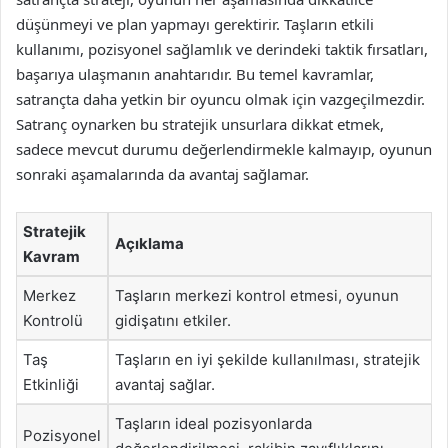
düşünmeyi ve plan yapmayı gerektirir. Taşların etkili
kullanımı, pozisyonel sağlamlık ve derindeki taktik fırsatları,
başarıya ulaşmanın anahtarıdır. Bu temel kavramlar,
satrançta daha yetkin bir oyuncu olmak için vazgeçilmezdir.
Satranç oynarken bu stratejik unsurlara dikkat etmek,
sadece mevcut durumu değerlendirmekle kalmayıp, oyunun
sonraki aşamalarında da avantaj sağlamar.
Stratejik
Açıklama
Kavram
Merkez
Taşların merkezi kontrol etmesi, oyunun
Kontrolü
gidişatını etkiler.
Taş
Taşların en iyi şekilde kullanılması, stratejik
Etkinliği
avantaj sağlar.
Taşların ideal pozisyonlarda
Pozisyonel