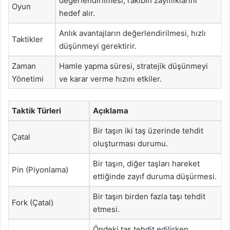
değerlendirilmesi, rakibin zayıflıklarını
Oyun
hedef alır.
Anlık avantajların değerlendirilmesi, hızlı
Taktikler
düşünmeyi gerektirir.
Zaman
Hamle yapma süresi, stratejik düşünmeyi
Yönetimi
ve karar verme hızını etkiler.
Taktik Türleri
Açıklama
Bir taşın iki taş üzerinde tehdit
Çatal
oluşturması durumu.
Bir taşın, diğer taşları hareket
Pin (Piyonlama)
ettiğinde zayıf duruma düşürmesi.
Bir taşın birden fazla taşı tehdit
Fork (Çatal)
etmesi.
Öndeki taş tehdit edilirken