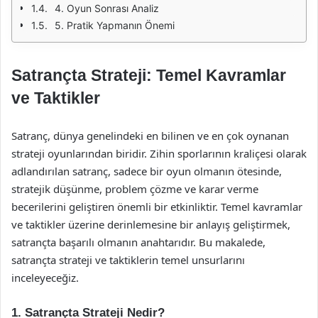
4. Oyun Sonrası Analiz
5. Pratik Yapmanın Önemi
Satrançta Strateji: Temel Kavramlar
ve Taktikler
Satranç, dünya genelindeki en bilinen ve en çok oynanan
strateji oyunlarından biridir. Zihin sporlarının kraliçesi olarak
adlandırılan satranç, sadece bir oyun olmanın ötesinde,
stratejik düşünme, problem çözme ve karar verme
becerilerini geliştiren önemli bir etkinliktir. Temel kavramlar
ve taktikler üzerine derinlemesine bir anlayış geliştirmek,
satrançta başarılı olmanın anahtarıdır. Bu makalede,
satrançta strateji ve taktiklerin temel unsurlarını
inceleyeceğiz.
1. Satrançta Strateji Nedir?