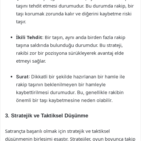
taşını tehdit etmesi durumudur. Bu durumda rakip, bir
taşı korumak zorunda kalır ve diğerini kaybetme riski
taşır.
İkili Tehdit
: Bir taşın, aynı anda birden fazla rakip
taşına saldırıda bulunduğu durumdur. Bu strateji,
rakibi zor bir pozisyona sürükleyerek avantaj elde
etmeyi sağlar.
Surat
: Dikkatli bir şekilde hazırlanan bir hamle ile
rakip taşının beklenilmeyen bir hamleyle
kaybettirilmesi durumudur. Bu, genellikle rakibin
önemli bir taşı kaybetmesine neden olabilir.
3. Stratejik ve Taktiksel Düşünme
Satrançta başarılı olmak için stratejik ve taktiksel
düşünmenin birleşimi esastır. Stratejiler, oyun boyunca takip