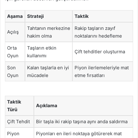
Aşama
Strateji
Taktik
Tahtanın merkezine
Rakip taşların zayıf
Açılış
hakim olma
noktalarını hedefleme
Orta
Taşların etkin
Çift tehditler oluşturma
Oyun
kullanımı
Son
Kalan taşlarla en iyi
Piyon ilerlemeleriyle mat
Oyun
mücadele
etme fırsatları
Taktik
Açıklama
Türü
Çift Tehdit
Bir taşla iki rakip taşına aynı anda saldırma
Piyon
Piyonları en ileri noktaya götürerek mat