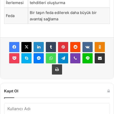
İlerlemesi
tehditleri oluşturma
Bir taşın feda edilerek daha büyük bir
Feda
avantaj sağlama
Facebook
X
LinkedIn
Tumblr
Pinterest
Reddit
VKontakte
Odnok
Pocket
Skype
Messenger
WhatsApp
Telegram
Viber
Line
E-Posta ile payla
Yazdır
Kayıt Ol