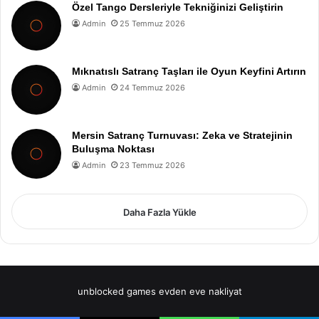
Özel Tango Dersleriyle Tekniğinizi Geliştirin
Admin
25 Temmuz 2026
Mıknatıslı Satranç Taşları ile Oyun Keyfini Artırın
Admin
24 Temmuz 2026
Mersin Satranç Turnuvası: Zeka ve Stratejinin
Buluşma Noktası
Admin
23 Temmuz 2026
Daha Fazla Yükle
unblocked games
evden eve nakliyat