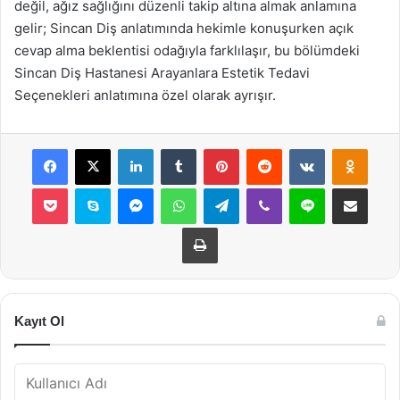
değil, ağız sağlığını düzenli takip altına almak anlamına
gelir; Sincan Diş anlatımında hekimle konuşurken açık
cevap alma beklentisi odağıyla farklılaşır, bu bölümdeki
Sincan Diş Hastanesi Arayanlara Estetik Tedavi
Seçenekleri anlatımına özel olarak ayrışır.
Facebook
X
LinkedIn
Tumblr
Pinterest
Reddit
VKontakte
Odnok
Pocket
Skype
Messenger
WhatsApp
Telegram
Viber
Line
E-Posta ile payla
Yazdır
Kayıt Ol