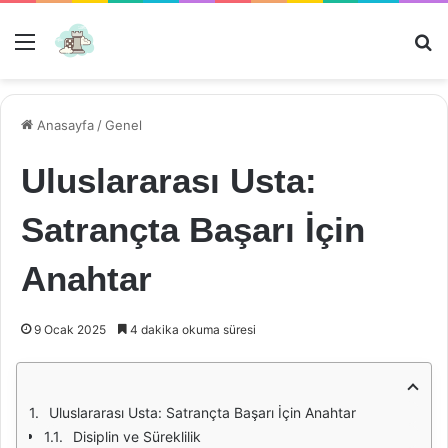
Menü
Ar
Anasayfa
/
Genel
Uluslararası Usta:
Satrançta Başarı İçin
Anahtar
9 Ocak 2025
4 dakika okuma süresi
Uluslararası Usta: Satrançta Başarı İçin Anahtar
Disiplin ve Süreklilik