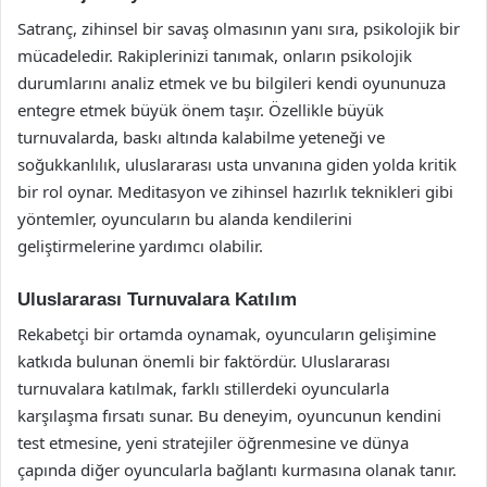
Satranç, zihinsel bir savaş olmasının yanı sıra, psikolojik bir
mücadeledir. Rakiplerinizi tanımak, onların psikolojik
durumlarını analiz etmek ve bu bilgileri kendi oyununuza
entegre etmek büyük önem taşır. Özellikle büyük
turnuvalarda, baskı altında kalabilme yeteneği ve
soğukkanlılık, uluslararası usta unvanına giden yolda kritik
bir rol oynar. Meditasyon ve zihinsel hazırlık teknikleri gibi
yöntemler, oyuncuların bu alanda kendilerini
geliştirmelerine yardımcı olabilir.
Uluslararası Turnuvalara Katılım
Rekabetçi bir ortamda oynamak, oyuncuların gelişimine
katkıda bulunan önemli bir faktördür. Uluslararası
turnuvalara katılmak, farklı stillerdeki oyuncularla
karşılaşma fırsatı sunar. Bu deneyim, oyuncunun kendini
test etmesine, yeni stratejiler öğrenmesine ve dünya
çapında diğer oyuncularla bağlantı kurmasına olanak tanır.