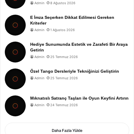
Admin
8 Ağustos 2026
E İmza Seçerken Dikkat Edilmesi Gereken
Kriterler
Admin
1 Ağustos 2026
Hediye Sunumunda Estetik ve Zarafeti Bir Araya
Getirin
Admin
25 Temmuz 2026
Özel Tango Dersleriyle Tekniğinizi Geliştirin
Admin
25 Temmuz 2026
Mıknatıslı Satranç Taşları ile Oyun Keyfini Artırın
Admin
24 Temmuz 2026
Daha Fazla Yükle