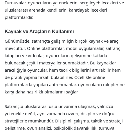
Turnuvalar, oyuncuların yeteneklerini sergileyebilecekleri ve
uluslararası arenada kendilerini kanıtlayabilecekleri
platformlardır.
Kaynak ve Araçların Kullanımı
Günümüzde, satrançta gelişim için birçok kaynak ve araç
mevcuttur. Online platformlar, mobil uygulamalar, satranç
kitapları ve videolar, oyuncuların gelişimine katkıda
bulunacak çeşitli materyaller sunmaktadır. Bu kaynaklar
aracılığıyla oyuncular, hem teorik bilgilerini artırabilir hem
de pratik yapma fırsatı bulabilirler. Özellikle online
platformlarda yapılan antrenmanlar, oyuncuların rakiplerine
karşı daha hazırlıklı olmalarını sağlar.
Satrançta uluslararası usta unvanına ulaşmak, yalnızca
yetenekle değil, aynı zamanda özveri, disiplin ve doğru
stratejilerle mümkündür. Disiplinli çalışma, taktik ve strateji
geliştirme, oyun analizi, psikolojik dayanıklılık, turnuva