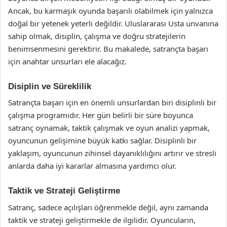
Ancak, bu karmaşık oyunda başarılı olabilmek için yalnızca
doğal bir yetenek yeterli değildir. Uluslararası Usta unvanına
sahip olmak, disiplin, çalışma ve doğru stratejilerin
benimsenmesini gerektirir. Bu makalede, satrançta başarı
için anahtar unsurları ele alacağız.
Disiplin ve Süreklilik
Satrançta başarı için en önemli unsurlardan biri disiplinli bir
çalışma programıdır. Her gün belirli bir süre boyunca
satranç oynamak, taktik çalışmak ve oyun analizi yapmak,
oyuncunun gelişimine büyük katkı sağlar. Disiplinli bir
yaklaşım, oyuncunun zihinsel dayanıklılığını artırır ve stresli
anlarda daha iyi kararlar almasına yardımcı olur.
Taktik ve Strateji Geliştirme
Satranç, sadece açılışları öğrenmekle değil, aynı zamanda
taktik ve strateji geliştirmekle de ilgilidir. Oyuncuların,