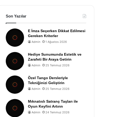
Son Yazılar
E İmza Seçerken Dikkat Edilmesi
Gereken Kriterler
Admin
1 Ağustos 2026
Hediye Sunumunda Estetik ve
Zarafeti Bir Araya Getirin
Admin
25 Temmuz 2026
Özel Tango Dersleriyle
Tekniğinizi Geliştirin
Admin
25 Temmuz 2026
Mıknatıslı Satranç Taşları ile
Oyun Keyfini Artırın
Admin
24 Temmuz 2026