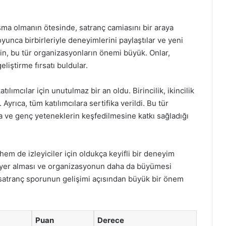
şma olmanın ötesinde, satranç camiasını bir araya
boyunca birbirleriyle deneyimlerini paylaştılar ve yeni
çin, bu tür organizasyonların önemi büyük. Onlar,
liştirme fırsatı buldular.
lımcılar için unutulmaz bir an oldu. Birincilik, ikincilik
Ayrıca, tüm katılımcılara sertifika verildi. Bu tür
a ve genç yeteneklerin keşfedilmesine katkı sağladığı
em de izleyiciler için oldukça keyifli bir deneyim
ın yer alması ve organizasyonun daha da büyümesi
 satranç sporunun gelişimi açısından büyük bir önem
Puan
Derece