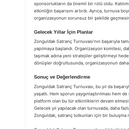
sponsorlukların da önemli bir rolü oldu. Katılı
etkinliğin başarısını artırdı. Ayrıca, turnuva b
organizasyonun sorunsuz bir şekilde geçmesin
Gelecek Yıllar İçin Planlar
Zonguldak Satranç Turnuvası’nın başarıyla tamam
yapılmaya başlandı. Organizasyon komitesi, dah
taşımak adına yeni stratejiler geliştirmeyi hede
dönüşler doğrultusunda, organizasyonun daha da
Sonuç ve Değerlendirme
Zonguldak Satranç Turnuvası, bu yıl da başarıyl
yaşattı. Hem sporun yaygınlaştırılması hem de
platform olan bu tür etkinliklerin devam etmesi
Gelecek yıl yapılacak olan turnuvada, daha fazl
Zonguldak, satranç tutkunları için bir buluşm