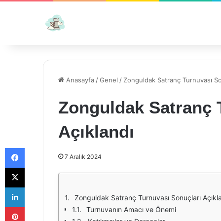
Anasayfa
/
Genel
/
Zonguldak Satranç Turnuvası Son
Zonguldak Satranç 
Açıklandı
Facebook
7 Aralık 2024
X
LinkedIn
Zonguldak Satranç Turnuvası Sonuçları Açıkl
Pinterest
Turnuvanın Amacı ve Önemi