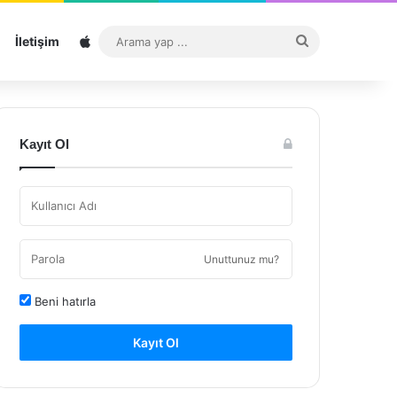
Sitemap
Arama
İletişim
yap
...
Kayıt Ol
Unuttunuz mu?
Beni hatırla
Kayıt Ol