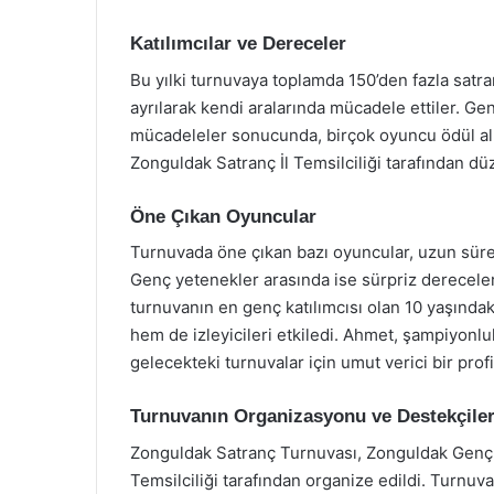
Katılımcılar ve Dereceler
Bu yılki turnuvaya toplamda 150’den fazla satran
ayrılarak kendi aralarında mücadele ettiler. Ge
mücadeleler sonucunda, birçok oyuncu ödül al
Zonguldak Satranç İl Temsilciliği tarafından dü
Öne Çıkan Oyuncular
Turnuvada öne çıkan bazı oyuncular, uzun süred
Genç yetenekler arasında ise sürpriz dereceler 
turnuvanın en genç katılımcısı olan 10 yaşında
hem de izleyicileri etkiledi. Ahmet, şampiyon
gelecekteki turnuvalar için umut verici bir profil
Turnuvanın Organizasyonu ve Destekçile
Zonguldak Satranç Turnuvası, Zonguldak Gençli
Temsilciliği tarafından organize edildi. Turnuv